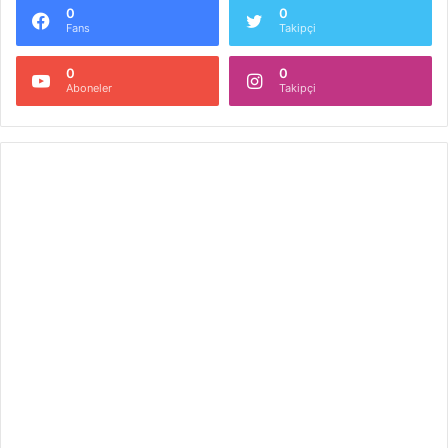
0
0
Fans
Takipçi
0
0
Aboneler
Takipçi