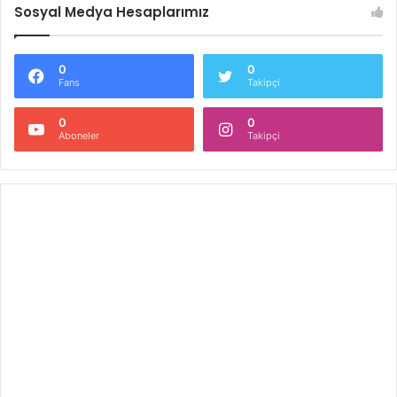
Sosyal Medya Hesaplarımız
0
0
Fans
Takipçi
0
0
Aboneler
Takipçi