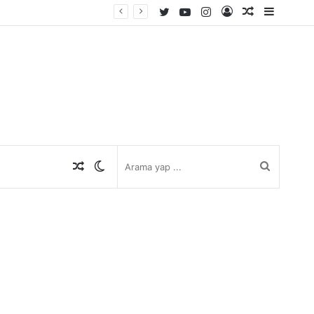
Twitter
YouTube
Instagram
Kayıt
Rastgele
Kenar
Ol
Makale
Bölmes
Rastgele
Dış
Arama
Makale
görünümü
yap
değiştir
...