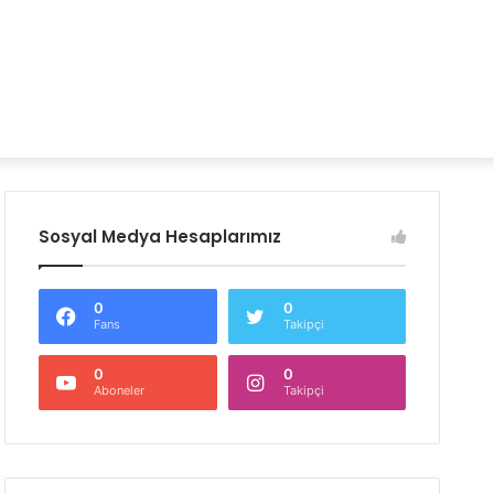
Sosyal Medya Hesaplarımız
0
0
Fans
Takipçi
0
0
Aboneler
Takipçi