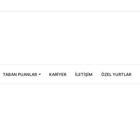
ncileri İçin Ekonomik Tatil Rehberi
TABAN PUANLAR
KARIYER
İLETIŞIM
ÖZEL YURTLAR