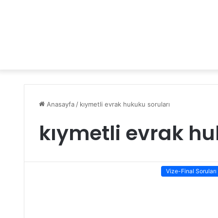
Anasayfa
/
kıymetli evrak hukuku soruları
kıymetli evrak hu
Vize-Final Soruları