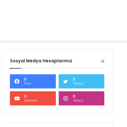
Sosyal Medya Hesaplarımız
0
0
Fans
Takipçi
0
0
Aboneler
Takipçi