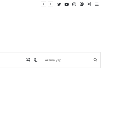
Twitter
YouTube
Instagram
Kayıt
Rastgele
Kenar
Ol
Makale
Bölmes
Rastgele
Dış
Arama
Makale
görünümü
yap
değiştir
...