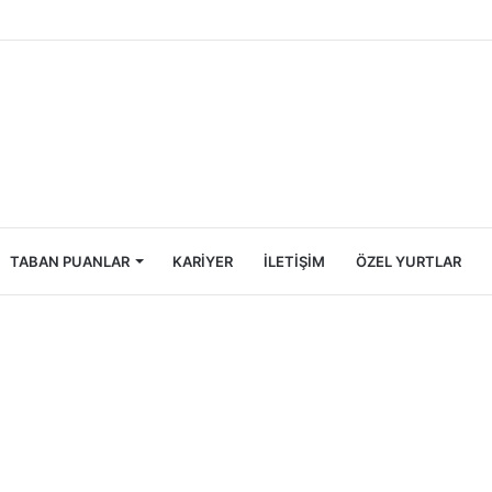
Öğrencileri İçin Ekonomik Tatil Rehberi
TABAN PUANLAR
KARIYER
İLETIŞIM
ÖZEL YURTLAR