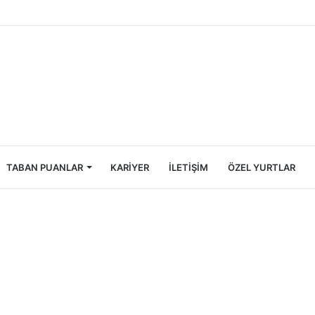
Öğrencileri İçin Ekonomik Tatil Rehberi
TABAN PUANLAR
KARIYER
İLETIŞIM
ÖZEL YURTLAR