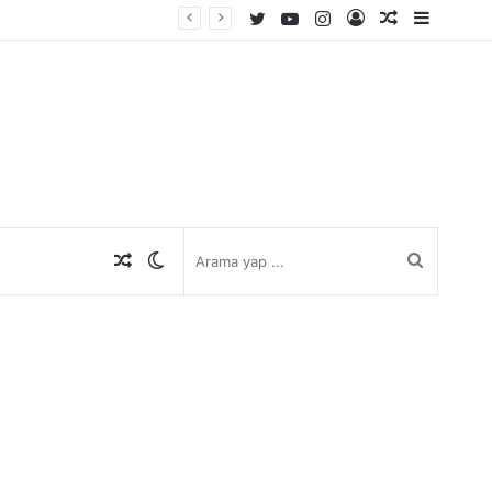
Twitter
YouTube
Instagram
Kayıt
Rastgele
Kenar
Ol
Makale
Bölmes
Rastgele
Dış
Arama
Makale
görünümü
yap
değiştir
...