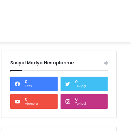
Sosyal Medya Hesaplarımız
0
0
Fans
Takipçi
0
0
Aboneler
Takipçi