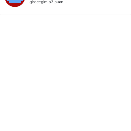
girecegim p3 puan...