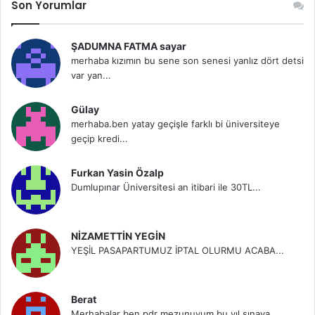
Son Yorumlar
ŞADUMNA FATMA sayar
merhaba kızımın bu sene son senesi yanlız dört detsi
var yan...
Gülay
merhaba.ben yatay geçişle farklı bi üniversiteye
geçip kredi...
Furkan Yasin Özalp
Dumlupınar Üniversitesi an itibari ile 30TL...
NİZAMETTİN YEGİN
YEŞİL PASAPARTUMUZ İPTAL OLURMU ACABA...
Berat
Merhabalar ben pdr mezunuyum bu yıl sınava