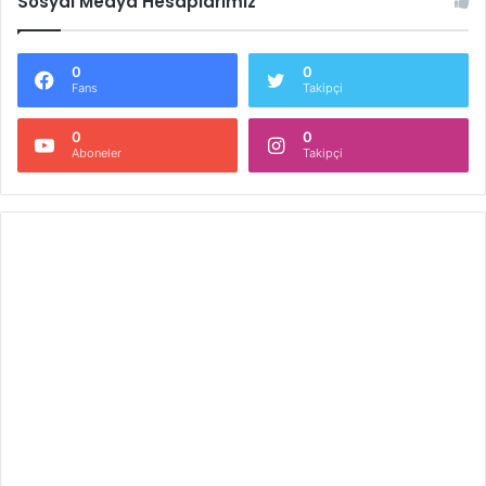
Sosyal Medya Hesaplarımız
0
0
Fans
Takipçi
0
0
Aboneler
Takipçi