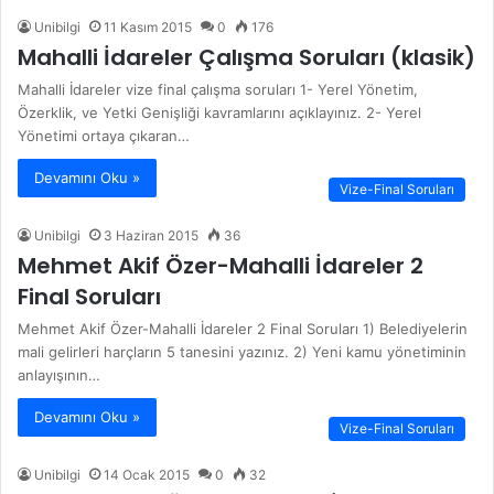
Unibilgi
11 Kasım 2015
0
176
Mahalli İdareler Çalışma Soruları (klasik)
Mahalli İdareler vize final çalışma soruları 1- Yerel Yönetim,
Özerklik, ve Yetki Genişliği kavramlarını açıklayınız. 2- Yerel
Yönetimi ortaya çıkaran…
Devamını Oku »
Vize-Final Soruları
Unibilgi
3 Haziran 2015
36
Mehmet Akif Özer-Mahalli İdareler 2
Final Soruları
Mehmet Akif Özer-Mahalli İdareler 2 Final Soruları 1) Belediyelerin
mali gelirleri harçların 5 tanesini yazınız. 2) Yeni kamu yönetiminin
anlayışının…
Devamını Oku »
Vize-Final Soruları
Unibilgi
14 Ocak 2015
0
32