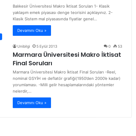
Balıkesir Üniversitesi Makro İktisat Soruları 1- Klasik
yaklaşım emek piyasası denge teorisini açıklayınız. 2-
Klasik Sistem mal piyasasında fiyatlar genel…
Devamını Oku »
Unibilgi
5 Eylül 2013
0
53
Marmara Üniversitesi Makro İktisat
Final Soruları
Marmara Üniversitesi Makro İktisat Final Soruları -Reel,
nominal GSYİH ve deflatör grafiği(1950’den 2000’e kadar)
yorumlaması. -Milli gelir hesaplamalarındaki yöntemler
nelerdir,…
Devamını Oku »