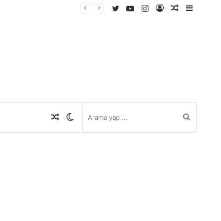
Twitter
YouTube
Instagram
Kayıt
Rastgele
Kenar
Ol
Makale
Bölmes
Rastgele
Dış
Arama
Makale
görünümü
yap
değiştir
...