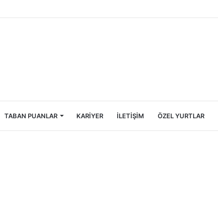
Öğrencileri İçin Ekonomik Tatil Rehberi
TABAN PUANLAR
KARIYER
İLETIŞIM
ÖZEL YURTLAR