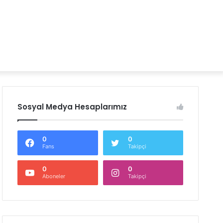
Sosyal Medya Hesaplarımız
0
0
Fans
Takipçi
0
0
Aboneler
Takipçi