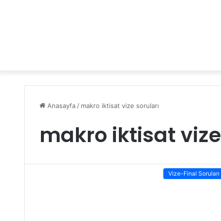
Anasayfa
/
makro iktisat vize soruları
makro iktisat vize
Vize-Final Soruları