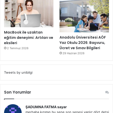
MacBook ile uzaktan
Anadolu Üniversitesi AÖF
eğitim deneyimi: Artıları ve
Yaz Okulu 2026: Başvuru,
eksileri
Ücret ve Sınav Bilgileri
2 Temmuz 2026
29 Haziran 2026
Tweets by unibilgi
Son Yorumlar
ŞADUMNA FATMA sayar
merhaba kızımın bu sene son senesi yanlız dört detsi