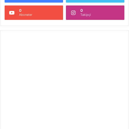
0
0
Aboneler
Takipçi