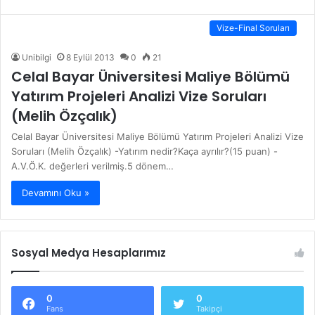
Vize-Final Soruları
Unibilgi
8 Eylül 2013
0
21
Celal Bayar Üniversitesi Maliye Bölümü
Yatırım Projeleri Analizi Vize Soruları
(Melih Özçalık)
Celal Bayar Üniversitesi Maliye Bölümü Yatırım Projeleri Analizi Vize
Soruları (Melih Özçalık) -Yatırım nedir?Kaça ayrılır?(15 puan) -
A.V.Ö.K. değerleri verilmiş.5 dönem…
Devamını Oku »
Sosyal Medya Hesaplarımız
0
0
Fans
Takipçi