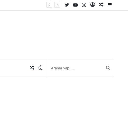
Twitter
YouTube
Instagram
Kayıt
Rastgele
Kenar
Ol
Makale
Bölmes
Rastgele
Dış
Arama
Makale
görünümü
yap
değiştir
...