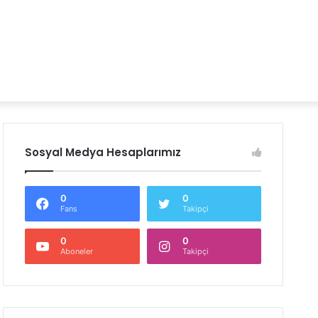
Sosyal Medya Hesaplarımız
0
0
Fans
Takipçi
0
0
Aboneler
Takipçi