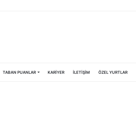
Öğrencileri İçin Ekonomik Tatil Rehberi
TABAN PUANLAR
KARIYER
İLETIŞIM
ÖZEL YURTLAR