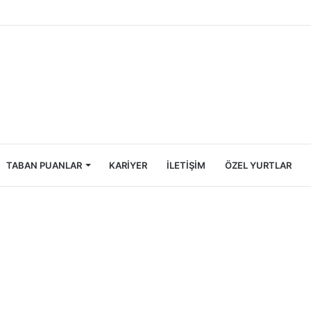
ncileri İçin Ekonomik Tatil Rehberi
TABAN PUANLAR
KARIYER
İLETIŞIM
ÖZEL YURTLAR