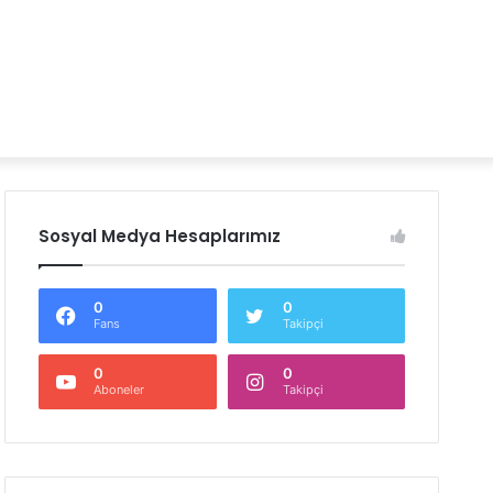
Sosyal Medya Hesaplarımız
0
0
Fans
Takipçi
0
0
Aboneler
Takipçi