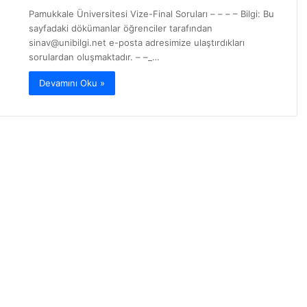
Pamukkale Üniversitesi Vize-Final Soruları – – – – Bilgi: Bu
sayfadaki dökümanlar öğrenciler tarafından
sinav@unibilgi.net
e-posta adresimize ulaştırdıkları
sorulardan oluşmaktadır. – –_…
Devamını Oku »