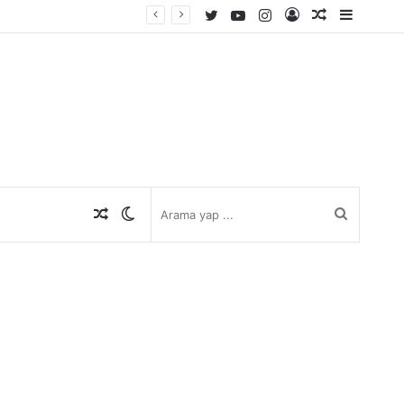
Twitter
YouTube
Instagram
Kayıt
Rastgele
Kenar
Ol
Makale
Bölmes
Rastgele
Dış
Arama
Makale
görünümü
yap
değiştir
...