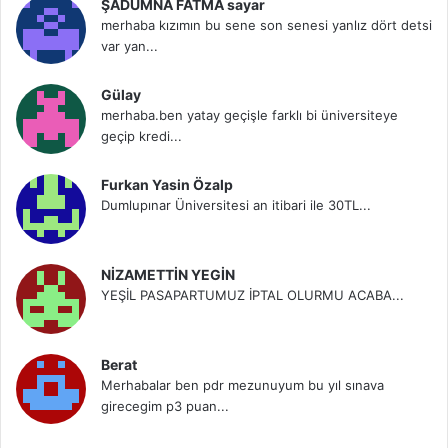
ŞADUMNA FATMA sayar
merhaba kızımın bu sene son senesi yanlız dört detsi
var yan...
Gülay
merhaba.ben yatay geçişle farklı bi üniversiteye
geçip kredi...
Furkan Yasin Özalp
Dumlupınar Üniversitesi an itibari ile 30TL...
NİZAMETTİN YEGİN
YEŞİL PASAPARTUMUZ İPTAL OLURMU ACABA...
Berat
Merhabalar ben pdr mezunuyum bu yıl sınava
girecegim p3 puan...