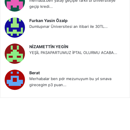
merhaba.ben yatay geçişle farklı bi üniversiteye
geçip kredi...
Furkan Yasin Özalp
Dumlupınar Üniversitesi an itibari ile 30TL...
NİZAMETTİN YEGİN
YEŞİL PASAPARTUMUZ İPTAL OLURMU ACABA...
Berat
Merhabalar ben pdr mezunuyum bu yıl sınava
girecegim p3 puan...