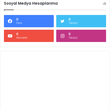
Sosyal Medya Hesaplarımız
0
0
Fans
Takipçi
0
0
Aboneler
Takipçi