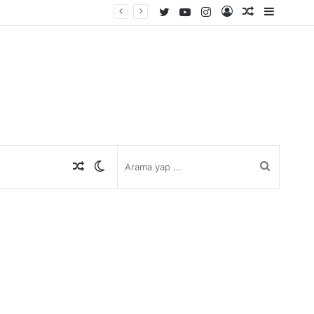
Twitter
YouTube
Instagram
Kayıt
Rastgele
Kenar
Ol
Makale
Bölmes
Rastgele
Dış
Arama
Makale
görünümü
yap
değiştir
...