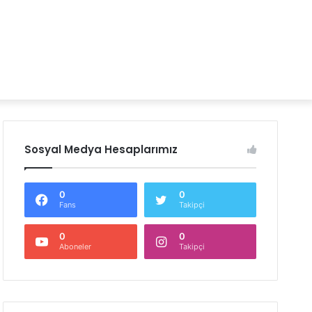
Sosyal Medya Hesaplarımız
0
0
Fans
Takipçi
0
0
Aboneler
Takipçi