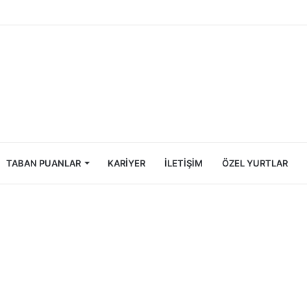
Öğrencileri İçin Ekonomik Tatil Rehberi
TABAN PUANLAR
KARIYER
İLETIŞIM
ÖZEL YURTLAR