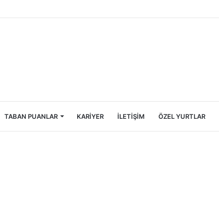
ncileri İçin Ekonomik Tatil Rehberi
TABAN PUANLAR
KARIYER
İLETIŞIM
ÖZEL YURTLAR