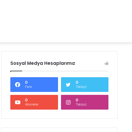
Sosyal Medya Hesaplarımız
0
0
Fans
Takipçi
0
0
Aboneler
Takipçi