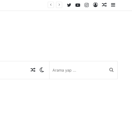
Twitter
YouTube
Instagram
Kayıt
Rastgele
Kenar
Ol
Makale
Bölmes
Rastgele
Dış
Arama
Makale
görünümü
yap
değiştir
...