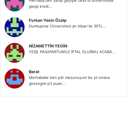
merhaba.ben yatay geçişle farklı bi üniversiteye
geçip kredi...
Furkan Yasin Özalp
Dumlupınar Üniversitesi an itibari ile 30TL...
NİZAMETTİN YEGİN
YEŞİL PASAPARTUMUZ İPTAL OLURMU ACABA...
Berat
Merhabalar ben pdr mezunuyum bu yıl sınava
girecegim p3 puan...