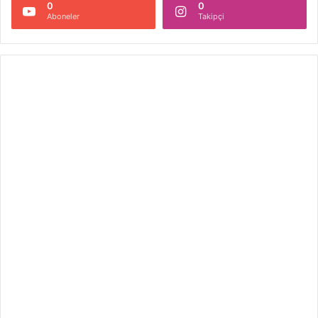
0
0
Aboneler
Takipçi