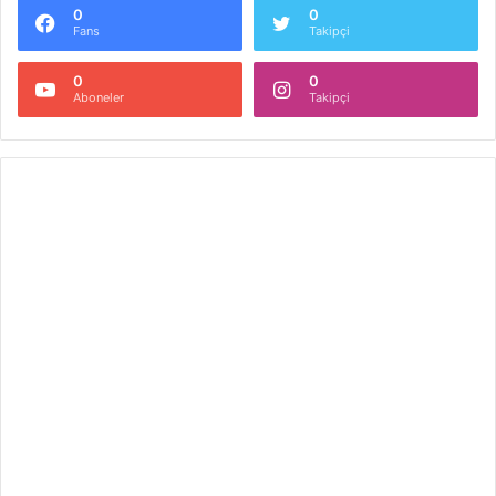
0
0
Fans
Takipçi
0
0
Aboneler
Takipçi