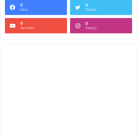
0
0
Fans
Takipçi
0
0
Aboneler
Takipçi