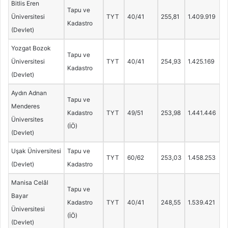
Bitlis Eren
Tapu ve
Üniversitesi
TYT
40/41
255,81
1.409.919
Kadastro
(Devlet)
Yozgat Bozok
Tapu ve
Üniversitesi
TYT
40/41
254,93
1.425.169
Kadastro
(Devlet)
Aydın Adnan
Tapu ve
Menderes
Kadastro
TYT
49/51
253,98
1.441.446
Üniversites
(İÖ)
(Devlet)
Uşak Üniversitesi
Tapu ve
TYT
60/62
253,03
1.458.253
(Devlet)
Kadastro
Manisa Celâl
Tapu ve
Bayar
Kadastro
TYT
40/41
248,55
1.539.421
Üniversitesi
(İÖ)
(Devlet)