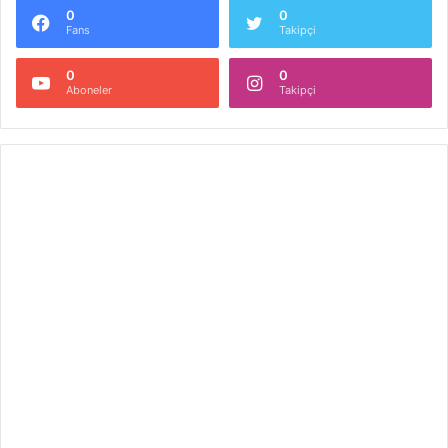
0
0
Fans
Takipçi
0
0
Aboneler
Takipçi