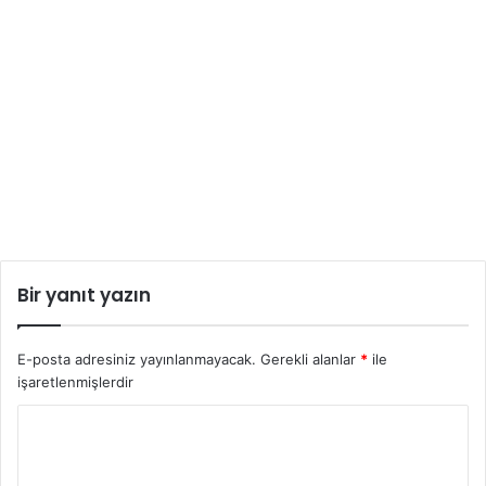
Bir yanıt yazın
E-posta adresiniz yayınlanmayacak.
Gerekli alanlar
*
ile
işaretlenmişlerdir
Y
o
r