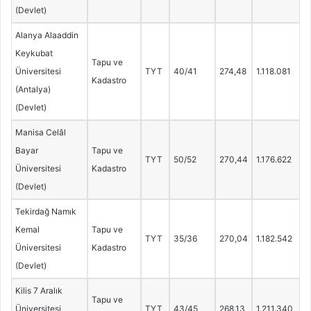
(Devlet)
Alanya Alaaddin
Keykubat
Tapu ve
Üniversitesi
TYT
40/41
274,48
1.118.081
Kadastro
(Antalya)
(Devlet)
Manisa Celâl
Bayar
Tapu ve
TYT
50/52
270,44
1.176.622
Üniversitesi
Kadastro
(Devlet)
Tekirdağ Namık
Kemal
Tapu ve
TYT
35/36
270,04
1.182.542
Üniversitesi
Kadastro
(Devlet)
Kilis 7 Aralık
Tapu ve
Üniversitesi
TYT
43/45
268,13
1.211.340