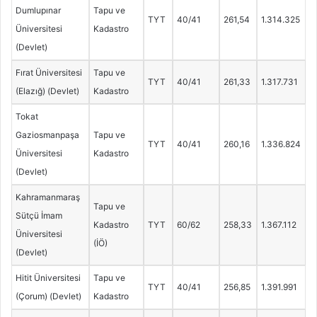
Dumlupınar
Tapu ve
TYT
40/41
261,54
1.314.325
Üniversitesi
Kadastro
(Devlet)
Fırat Üniversitesi
Tapu ve
TYT
40/41
261,33
1.317.731
(Elazığ) (Devlet)
Kadastro
Tokat
Gaziosmanpaşa
Tapu ve
TYT
40/41
260,16
1.336.824
Üniversitesi
Kadastro
(Devlet)
Kahramanmaraş
Tapu ve
Sütçü İmam
Kadastro
TYT
60/62
258,33
1.367.112
Üniversitesi
(İÖ)
(Devlet)
Hitit Üniversitesi
Tapu ve
TYT
40/41
256,85
1.391.991
(Çorum) (Devlet)
Kadastro