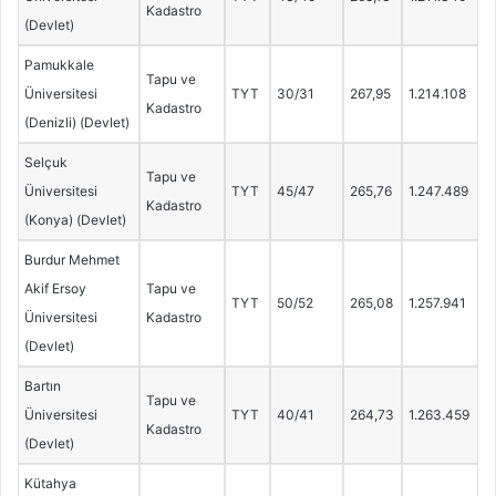
Kadastro
(Devlet)
Pamukkale
Tapu ve
Üniversitesi
TYT
30/31
267,95
1.214.108
Kadastro
(Denizli) (Devlet)
Selçuk
Tapu ve
Üniversitesi
TYT
45/47
265,76
1.247.489
Kadastro
(Konya) (Devlet)
Burdur Mehmet
Akif Ersoy
Tapu ve
TYT
50/52
265,08
1.257.941
Üniversitesi
Kadastro
(Devlet)
Bartın
Tapu ve
Üniversitesi
TYT
40/41
264,73
1.263.459
Kadastro
(Devlet)
Kütahya