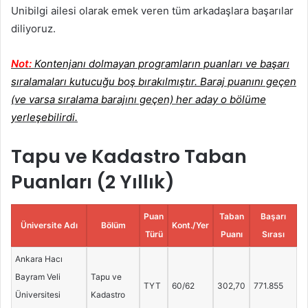
Unibilgi ailesi olarak emek veren tüm arkadaşlara başarılar
diliyoruz.
Not:
Kontenjanı dolmayan programların puanları ve başarı
sıralamaları kutucuğu boş bırakılmıştır. Baraj puanını geçen
(ve varsa sıralama barajını geçen) her aday o bölüme
yerleşebilirdi.
Tapu ve Kadastro Taban
Puanları (2 Yıllık)
Puan
Taban
Başarı
Üniversite Adı
Bölüm
Kont./Yer
Türü
Puanı
Sırası
Ankara Hacı
Bayram Veli
Tapu ve
TYT
60/62
302,70
771.855
Üniversitesi
Kadastro