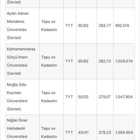
(Devlet)
Aydın Adnan
Menderes
Tapu ve
TYT
60/62
283,77
992.516
Üniversites
Kadastro
(Devlet)
Kahramanmaraş
Sütçü İmam
Tapu ve
TYT
60/62
282,73
1.006.074
Üniversitesi
Kadastro
(Devlet)
Muğla Sıtkı
Koçman
Tapu ve
TYT
50/52
279,57
1.047.904
Üniversitesi
Kadastro
(Devlet)
Niğde Ömer
Halisdemir
Tapu ve
TYT
40/41
278,33
1.064.604
Üniversitesi
Kadastro