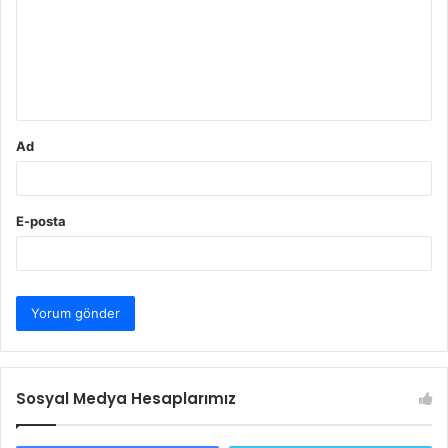
u
m
*
Ad
E-posta
Sosyal Medya Hesaplarımız