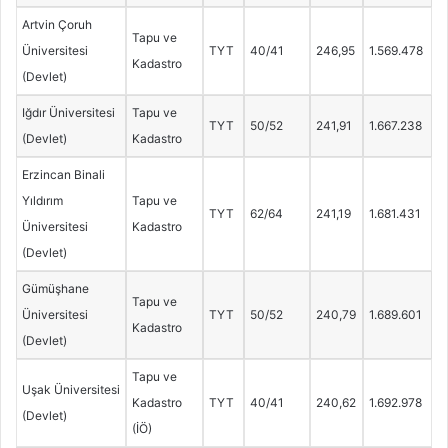
Artvin Çoruh
Tapu ve
Üniversitesi
TYT
40/41
246,95
1.569.478
Kadastro
(Devlet)
Iğdır Üniversitesi
Tapu ve
TYT
50/52
241,91
1.667.238
(Devlet)
Kadastro
Erzincan Binali
Yıldırım
Tapu ve
TYT
62/64
241,19
1.681.431
Üniversitesi
Kadastro
(Devlet)
Gümüşhane
Tapu ve
Üniversitesi
TYT
50/52
240,79
1.689.601
Kadastro
(Devlet)
Tapu ve
Uşak Üniversitesi
Kadastro
TYT
40/41
240,62
1.692.978
(Devlet)
(İÖ)