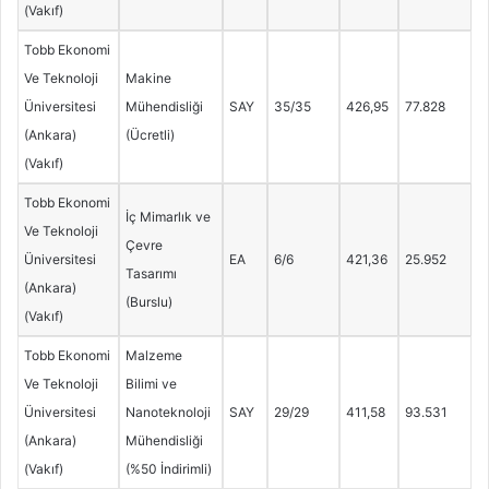
(Vakıf)
Tobb Ekonomi
Ve Teknoloji
Makine
Üniversitesi
Mühendisliği
SAY
35/35
426,95
77.828
(Ankara)
(Ücretli)
(Vakıf)
Tobb Ekonomi
İç Mimarlık ve
Ve Teknoloji
Çevre
Üniversitesi
EA
6/6
421,36
25.952
Tasarımı
(Ankara)
(Burslu)
(Vakıf)
Tobb Ekonomi
Malzeme
Ve Teknoloji
Bilimi ve
Üniversitesi
Nanoteknoloji
SAY
29/29
411,58
93.531
(Ankara)
Mühendisliği
(Vakıf)
(%50 İndirimli)