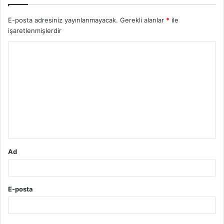
E-posta adresiniz yayınlanmayacak.
Gerekli alanlar
*
ile
işaretlenmişlerdir
Y
o
r
u
m
*
Ad
E-posta