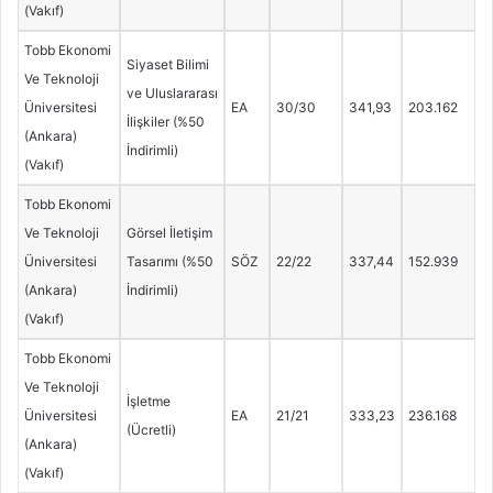
(Vakıf)
Tobb Ekonomi
Siyaset Bilimi
Ve Teknoloji
ve Uluslararası
Üniversitesi
EA
30/30
341,93
203.162
İlişkiler (%50
(Ankara)
İndirimli)
(Vakıf)
Tobb Ekonomi
Ve Teknoloji
Görsel İletişim
Üniversitesi
Tasarımı (%50
SÖZ
22/22
337,44
152.939
(Ankara)
İndirimli)
(Vakıf)
Tobb Ekonomi
Ve Teknoloji
İşletme
Üniversitesi
EA
21/21
333,23
236.168
(Ücretli)
(Ankara)
(Vakıf)