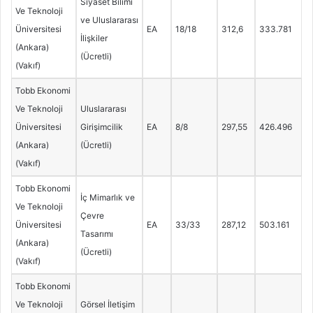
Siyaset Bilimi
Ve Teknoloji
ve Uluslararası
Üniversitesi
EA
18/18
312,6
333.781
İlişkiler
(Ankara)
(Ücretli)
(Vakıf)
Tobb Ekonomi
Ve Teknoloji
Uluslararası
Üniversitesi
Girişimcilik
EA
8/8
297,55
426.496
(Ankara)
(Ücretli)
(Vakıf)
Tobb Ekonomi
İç Mimarlık ve
Ve Teknoloji
Çevre
Üniversitesi
EA
33/33
287,12
503.161
Tasarımı
(Ankara)
(Ücretli)
(Vakıf)
Tobb Ekonomi
Ve Teknoloji
Görsel İletişim