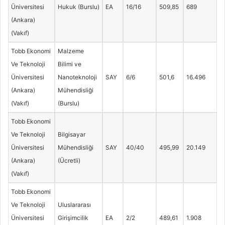
Üniversitesi
Hukuk (Burslu)
EA
16/16
509,85
689
(Ankara)
(Vakıf)
Tobb Ekonomi
Malzeme
Ve Teknoloji
Bilimi ve
Üniversitesi
Nanoteknoloji
SAY
6/6
501,6
16.496
(Ankara)
Mühendisliği
(Vakıf)
(Burslu)
Tobb Ekonomi
Ve Teknoloji
Bilgisayar
Üniversitesi
Mühendisliği
SAY
40/40
495,99
20.149
(Ankara)
(Ücretli)
(Vakıf)
Tobb Ekonomi
Ve Teknoloji
Uluslararası
Üniversitesi
Girişimcilik
EA
2/2
489,61
1.908