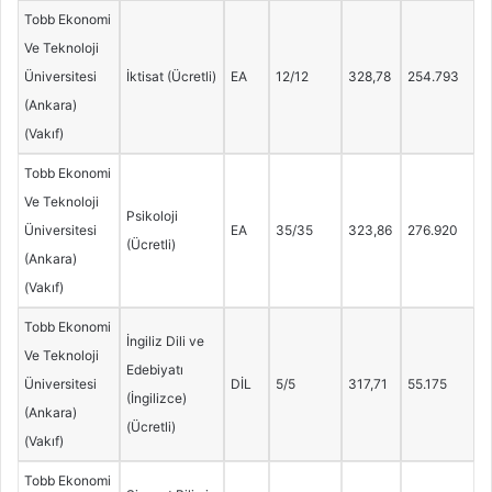
Tobb Ekonomi
Ve Teknoloji
Üniversitesi
İktisat (Ücretli)
EA
12/12
328,78
254.793
(Ankara)
(Vakıf)
Tobb Ekonomi
Ve Teknoloji
Psikoloji
Üniversitesi
EA
35/35
323,86
276.920
(Ücretli)
(Ankara)
(Vakıf)
Tobb Ekonomi
İngiliz Dili ve
Ve Teknoloji
Edebiyatı
Üniversitesi
DİL
5/5
317,71
55.175
(İngilizce)
(Ankara)
(Ücretli)
(Vakıf)
Tobb Ekonomi