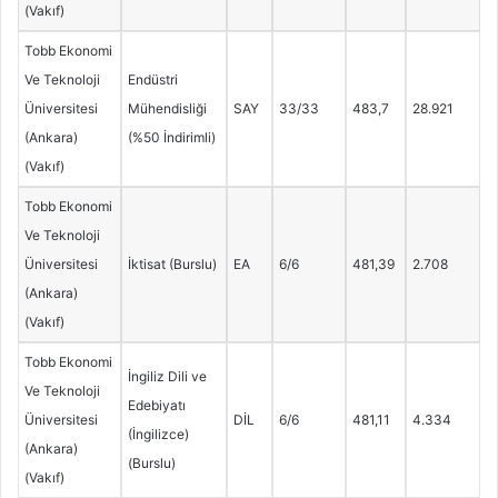
(Vakıf)
Tobb Ekonomi
Ve Teknoloji
Endüstri
Üniversitesi
Mühendisliği
SAY
33/33
483,7
28.921
(Ankara)
(%50 İndirimli)
(Vakıf)
Tobb Ekonomi
Ve Teknoloji
Üniversitesi
İktisat (Burslu)
EA
6/6
481,39
2.708
(Ankara)
(Vakıf)
Tobb Ekonomi
İngiliz Dili ve
Ve Teknoloji
Edebiyatı
Üniversitesi
DİL
6/6
481,11
4.334
(İngilizce)
(Ankara)
(Burslu)
(Vakıf)