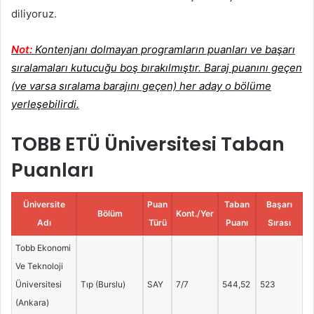
diliyoruz.
Not:
Kontenjanı dolmayan programların puanları ve başarı
sıralamaları kutucuğu boş bırakılmıştır. Baraj puanını geçen
(ve varsa sıralama barajını geçen) her aday o bölüme
yerleşebilirdi.
TOBB ETÜ Üniversitesi Taban
Puanları
Üniversite
Puan
Taban
Başarı
Bölüm
Kont./Yer
Adı
Türü
Puanı
Sırası
Tobb Ekonomi
Ve Teknoloji
Üniversitesi
Tıp (Burslu)
SAY
7/7
544,52
523
(Ankara)