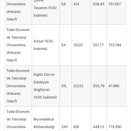
Çevre
Üniversitesi
EA
4/4
358,45
151.207
Tasarımı (%50
(Ankara)
İndirimli)
(Vakıf)
Tobb Ekonomi
Ve Teknoloji
İktisat (%50
Üniversitesi
EA
25/25
357,77
153.184
İndirimli)
(Ankara)
(Vakıf)
Tobb Ekonomi
İngiliz Dili ve
Ve Teknoloji
Edebiyatı
Üniversitesi
DİL
32/32
350,79
41.980
(İngilizce)
(Ankara)
(%50 İndirimli)
(Vakıf)
Tobb Ekonomi
Ve Teknoloji
Biyomedikal
Üniversitesi
Mühendisliği
SAY
8/8
348,13
179.290