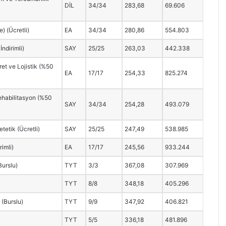
DİL
34/34
283,68
69.606
e) (Ücretli)
EA
34/34
280,86
554.803
İndirimli)
SAY
25/25
263,03
442.338
ret ve Lojistik (%50
EA
17/17
254,33
825.274
ehabilitasyon (%50
SAY
34/34
254,28
493.079
tetik (Ücretli)
SAY
25/25
247,49
538.985
rimli)
EA
17/17
245,56
933.244
Burslu)
TYT
3/3
367,08
307.969
)
TYT
8/8
348,18
405.296
 (Burslu)
TYT
9/9
347,92
406.821
TYT
5/5
336,18
481.896