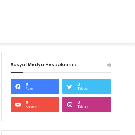
Sosyal Medya Hesaplarımız
0
0
Fans
Takipçi
0
0
Aboneler
Takipçi