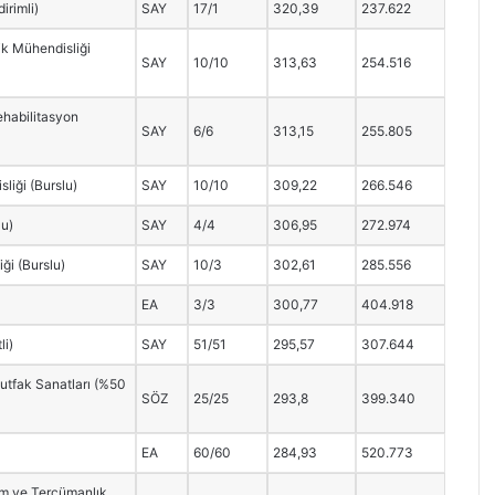
irimli)
SAY
17/1
320,39
237.622
ik Mühendisliği
SAY
10/10
313,63
254.516
ehabilitasyon
SAY
6/6
313,15
255.805
liği (Burslu)
SAY
10/10
309,22
266.546
lu)
SAY
4/4
306,95
272.974
ği (Burslu)
SAY
10/3
302,61
285.556
EA
3/3
300,77
404.918
li)
SAY
51/51
295,57
307.644
utfak Sanatları (%50
SÖZ
25/25
293,8
399.340
)
EA
60/60
284,93
520.773
im ve Tercümanlık