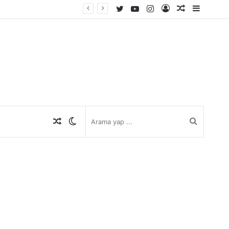
Twitter
YouTube
Instagram
Kayıt
Rastgele
Kenar
Ol
Makale
Bölmes
Rastgele
Dış
Arama
Makale
görünümü
yap
değiştir
...