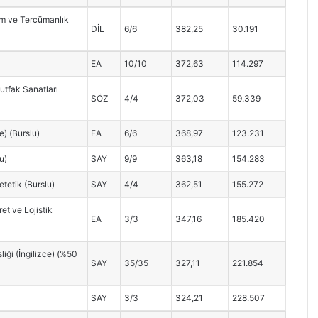
im ve Tercümanlık
DİL
6/6
382,25
30.191
EA
10/10
372,63
114.297
tfak Sanatları
SÖZ
4/4
372,03
59.339
ce) (Burslu)
EA
6/6
368,97
123.231
u)
SAY
9/9
363,18
154.283
tetik (Burslu)
SAY
4/4
362,51
155.272
ret ve Lojistik
EA
3/3
347,16
185.420
iği (İngilizce) (%50
SAY
35/35
327,11
221.854
SAY
3/3
324,21
228.507