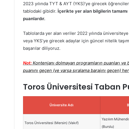
2023 yılında TYT & AYT (YKS)’ye girecek öğrenciler i
tablodaki gibidir.
İçerikte yer alan bilgilerin tama
puanlardır.
Tablolarda yer alan veriler 2022 yılında üniversiteye
veya YKS’ye girecek adaylar için güncel nitelik taşım
başarılar diliyoruz.
Not:
Kontenjanı dolmayan programların puanları ve ba
puanını geçen (ve varsa sıralama barajını geçen) her
Toros Üniversitesi Taban P
Üniversite Adı
Yazılım Mühendisl
Toros Üniversitesi (Mersin) (Vakıf)
(Burslu)