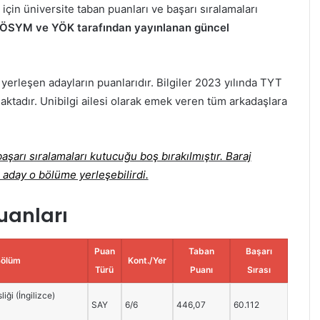
çin üniversite taban puanları ve başarı sıralamaları
mı ÖSYM ve YÖK tarafından yayınlanan güncel
 yerleşen adayların puanlarıdır. Bilgiler 2023 yılında TYT
aktadır. Unibilgi ailesi olarak emek veren tüm arkadaşlara
şarı sıralamaları kutucuğu boş bırakılmıştır. Baraj
 aday o bölüme yerleşebilirdi.
uanları
Puan
Taban
Başarı
Bölüm
Kont./Yer
Türü
Puanı
Sırası
iği (İngilizce)
SAY
6/6
446,07
60.112