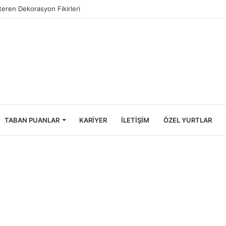
Öğrencileri İçin Ekonomik Tatil Rehberi
TABAN PUANLAR
KARIYER
İLETIŞIM
ÖZEL YURTLAR