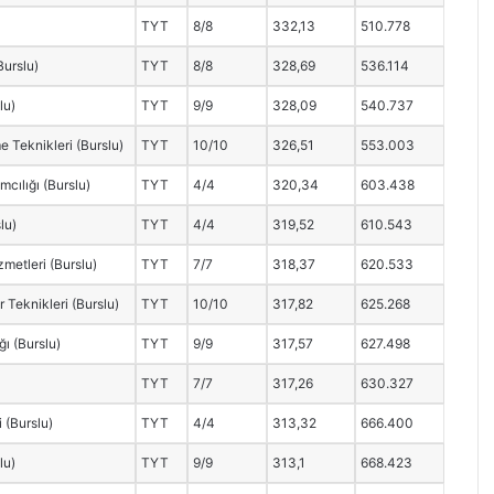
TYT
8/8
332,13
510.778
Burslu)
TYT
8/8
328,69
536.114
lu)
TYT
9/9
328,09
540.737
e Teknikleri (Burslu)
TYT
10/10
326,51
553.003
mcılığı (Burslu)
TYT
4/4
320,34
603.438
lu)
TYT
4/4
319,52
610.543
metleri (Burslu)
TYT
7/7
318,37
620.533
 Teknikleri (Burslu)
TYT
10/10
317,82
625.268
ğı (Burslu)
TYT
9/9
317,57
627.498
TYT
7/7
317,26
630.327
i (Burslu)
TYT
4/4
313,32
666.400
lu)
TYT
9/9
313,1
668.423