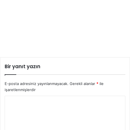
Bir yanıt yazın
E-posta adresiniz yayınlanmayacak.
Gerekli alanlar
*
ile
işaretlenmişlerdir
Y
o
r
u