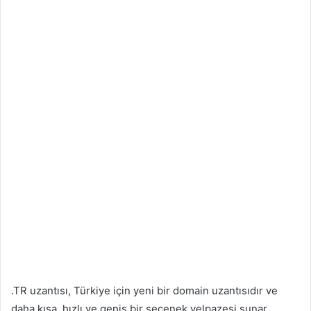
.TR uzantısı, Türkiye için yeni bir domain uzantısıdır ve
daha kısa, hızlı ve geniş bir seçenek yelpazesi sunar.