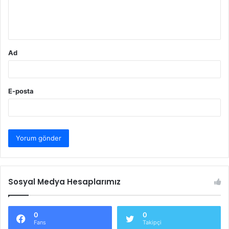
m
*
Ad
E-posta
Sosyal Medya Hesaplarımız
0
0
Fans
Takipçi