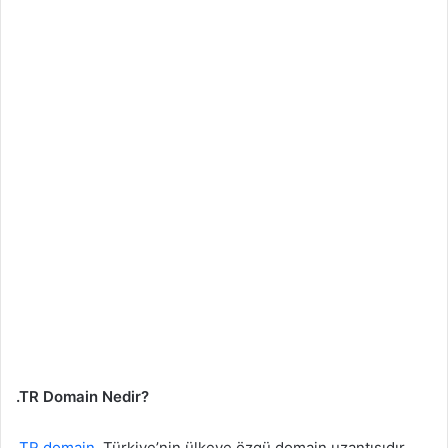
.TR Domain Nedir?
.TR domain
, Türkiye’nin ülkeye özgü domain uzantısıdır.