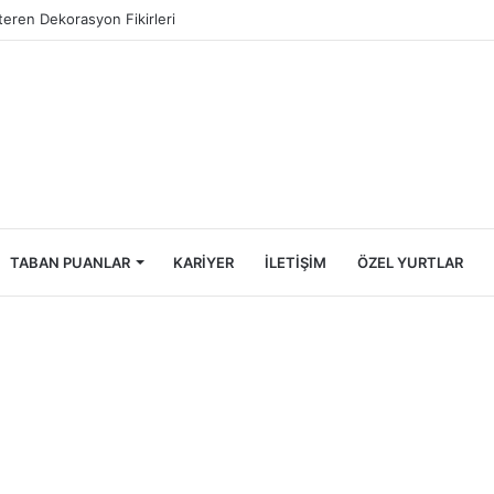
Öğrencileri İçin Ekonomik Tatil Rehberi
TABAN PUANLAR
KARIYER
İLETIŞIM
ÖZEL YURTLAR