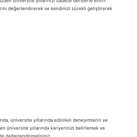
den üniversite yıllarınızı sadece derslerle sınırlı
arını değerlendirerek ve kendinizi sürekli geliştirerek
sında, üniversite yıllarında edinilen deneyimlerin ve
en üniversite yıllarında kariyerinizi belirlemek ve
ilde değerlendirmelisiniz.