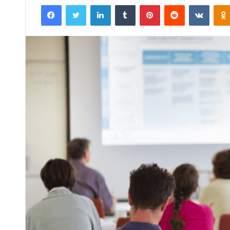
Facebook
Twitter
LinkedIn
Tumblr
Pinterest
Reddit
VKontakte