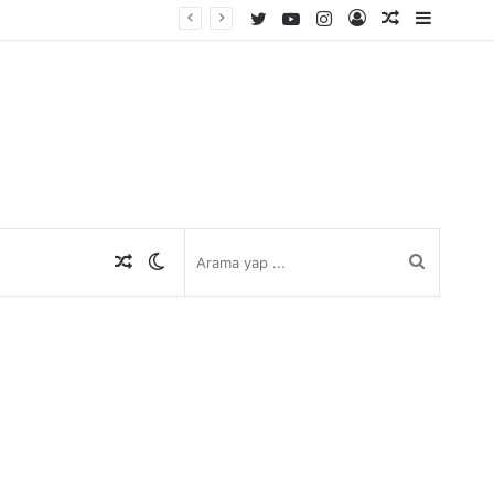
Twitter
YouTube
Instagram
Kayıt
Rastgele
Kenar
Ol
Makale
Bölmes
Rastgele
Dış
Arama
Makale
görünümü
yap
değiştir
...