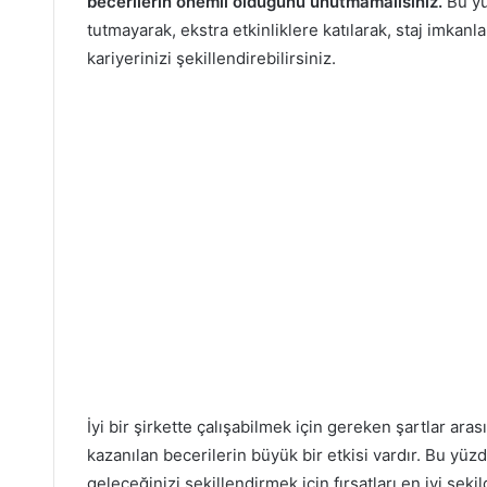
becerilerin önemli olduğunu unutmamalısınız.
Bu yüz
tutmayarak, ekstra etkinliklere katılarak, staj imkanl
kariyerinizi şekillendirebilirsiniz.
İyi bir şirkette çalışabilmek için gereken şartlar ara
kazanılan becerilerin büyük bir etkisi vardır. Bu yüzd
geleceğinizi şekillendirmek için fırsatları en iyi şek