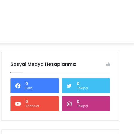
Sosyal Medya Hesaplarımız
0
0
Fans
Takipçi
0
0
Aboneler
Takipçi