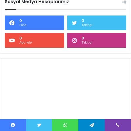
Sosyal Medya Hesaplarımız
0
0
Fans
Takipçi
0
0
Aboneler
Takipçi