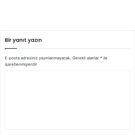
Bir yanıt yazın
E-posta adresiniz yayınlanmayacak.
Gerekli alanlar
*
ile
işaretlenmişlerdir
Y
o
r
u
m
*