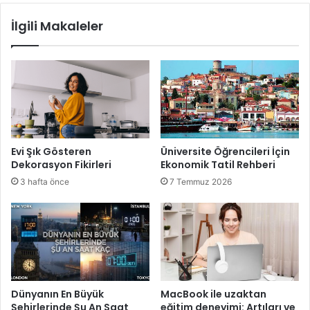
İlgili Makaleler
Evi Şık Gösteren
Üniversite Öğrencileri İçin
Dekorasyon Fikirleri
Ekonomik Tatil Rehberi
3 hafta önce
7 Temmuz 2026
Dünyanın En Büyük
MacBook ile uzaktan
Şehirlerinde Şu An Saat
eğitim deneyimi: Artıları ve