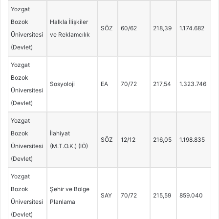
Yozgat
Bozok
Halkla İlişkiler
SÖZ
60/62
218,39
1.174.682
Üniversitesi
ve Reklamcılık
(Devlet)
Yozgat
Bozok
Sosyoloji
EA
70/72
217,54
1.323.746
Üniversitesi
(Devlet)
Yozgat
Bozok
İlahiyat
SÖZ
12/12
216,05
1.198.835
Üniversitesi
(M.T.O.K.) (İÖ)
(Devlet)
Yozgat
Bozok
Şehir ve Bölge
SAY
70/72
215,59
859.040
Üniversitesi
Planlama
(Devlet)