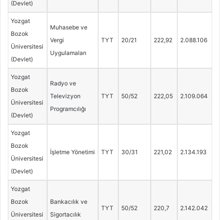
(Devlet)
Yozgat
Muhasebe ve
Bozok
Vergi
TYT
20/21
222,92
2.088.106
Üniversitesi
Uygulamaları
(Devlet)
Yozgat
Radyo ve
Bozok
Televizyon
TYT
50/52
222,05
2.109.064
Üniversitesi
Programcılığı
(Devlet)
Yozgat
Bozok
İşletme Yönetimi
TYT
30/31
221,02
2.134.193
Üniversitesi
(Devlet)
Yozgat
Bozok
Bankacılık ve
TYT
50/52
220,7
2.142.042
Üniversitesi
Sigortacılık