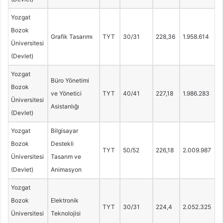
Yozgat
Bozok
Grafik Tasarımı
TYT
30/31
228,36
1.958.614
Üniversitesi
(Devlet)
Yozgat
Büro Yönetimi
Bozok
ve Yönetici
TYT
40/41
227,18
1.986.283
Üniversitesi
Asistanlığı
(Devlet)
Yozgat
Bilgisayar
Bozok
Destekli
TYT
50/52
226,18
2.009.987
Üniversitesi
Tasarım ve
(Devlet)
Animasyon
Yozgat
Bozok
Elektronik
TYT
30/31
224,4
2.052.325
Üniversitesi
Teknolojisi