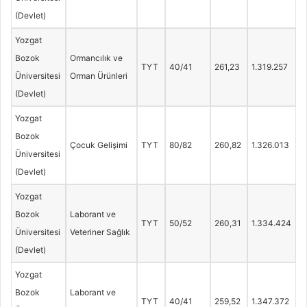
(Devlet)
Yozgat
Bozok
Ormancılık ve
TYT
40/41
261,23
1.319.257
Üniversitesi
Orman Ürünleri
(Devlet)
Yozgat
Bozok
Çocuk Gelişimi
TYT
80/82
260,82
1.326.013
Üniversitesi
(Devlet)
Yozgat
Bozok
Laborant ve
TYT
50/52
260,31
1.334.424
Üniversitesi
Veteriner Sağlık
(Devlet)
Yozgat
Bozok
Laborant ve
TYT
40/41
259,52
1.347.372