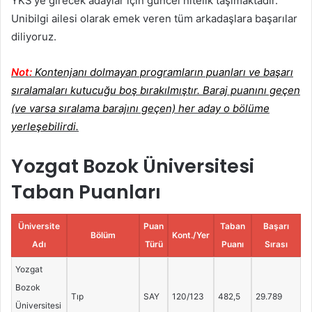
YKS’ye girecek adaylar için güncel nitelik taşımaktadır.
Unibilgi ailesi olarak emek veren tüm arkadaşlara başarılar
diliyoruz.
Not:
Kontenjanı dolmayan programların puanları ve başarı
sıralamaları kutucuğu boş bırakılmıştır. Baraj puanını geçen
(ve varsa sıralama barajını geçen) her aday o bölüme
yerleşebilirdi.
Yozgat Bozok Üniversitesi
Taban Puanları
Üniversite
Puan
Taban
Başarı
Bölüm
Kont./Yer
Adı
Türü
Puanı
Sırası
Yozgat
Bozok
Tıp
SAY
120/123
482,5
29.789
Üniversitesi