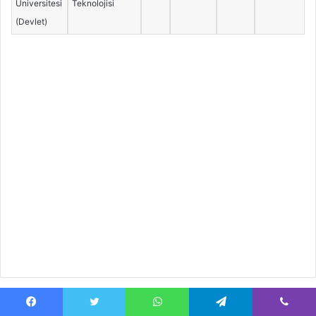
Üniversitesi
Teknolojisi
(Devlet)
İlgili Makaleler