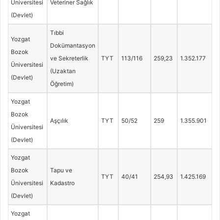
Üniversitesi
Veteriner Sağlık
(Devlet)
Tıbbi
Yozgat
Dokümantasyon
Bozok
ve Sekreterlik
TYT
113/116
259,23
1.352.177
Üniversitesi
(Uzaktan
(Devlet)
Öğretim)
Yozgat
Bozok
Aşçılık
TYT
50/52
259
1.355.901
Üniversitesi
(Devlet)
Yozgat
Bozok
Tapu ve
TYT
40/41
254,93
1.425.169
Üniversitesi
Kadastro
(Devlet)
Yozgat