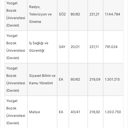
Yozgat
Radyo,
Bozok
Televizyon ve
SÖZ
80/82
221,21
1.144.784
Üniversitesi
Sinema
(Devlet)
Yozgat
Bozok
İş Sağlığı ve
SAY
20/21
221,11
791.024
Üniversitesi
Güvenliği
(Devlet)
Yozgat
Bozok
Siyaset Bilimi ve
EA
60/62
219,09
1.301.215
Üniversitesi
Kamu Yönetimi
(Devlet)
Yozgat
Bozok
Maliye
EA
40/41
218,92
1.303.750
Üniversitesi
(Devlet)