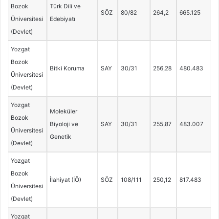
Bozok
Türk Dili ve
SÖZ
80/82
264,2
665.125
Üniversitesi
Edebiyatı
(Devlet)
Yozgat
Bozok
Bitki Koruma
SAY
30/31
256,28
480.483
Üniversitesi
(Devlet)
Yozgat
Moleküler
Bozok
Biyoloji ve
SAY
30/31
255,87
483.007
Üniversitesi
Genetik
(Devlet)
Yozgat
Bozok
İlahiyat (İÖ)
SÖZ
108/111
250,12
817.483
Üniversitesi
(Devlet)
Yozgat