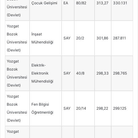
Çocuk Gelişimi
EA
80/82
313,27
330.131
Üniversitesi
(Devlet)
Yozgat
Bozok
İnşaat
SAY
20/2
301,86
287.811
Üniversitesi
Mühendisliği
(Devlet)
Yozgat
Elektrik-
Bozok
Elektronik
SAY
40/8
298,33
298.765
Üniversitesi
Mühendisliği
(Devlet)
Yozgat
Bozok
Fen Bilgisi
SAY
20/14
298,22
299.125
Üniversitesi
Öğretmenliği
(Devlet)
Yozgat