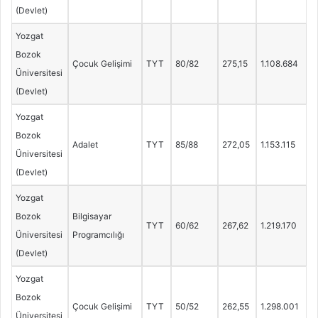
(Devlet)
Yozgat
Bozok
Çocuk Gelişimi
TYT
80/82
275,15
1.108.684
Üniversitesi
(Devlet)
Yozgat
Bozok
Adalet
TYT
85/88
272,05
1.153.115
Üniversitesi
(Devlet)
Yozgat
Bozok
Bilgisayar
TYT
60/62
267,62
1.219.170
Üniversitesi
Programcılığı
(Devlet)
Yozgat
Bozok
Çocuk Gelişimi
TYT
50/52
262,55
1.298.001
Üniversitesi