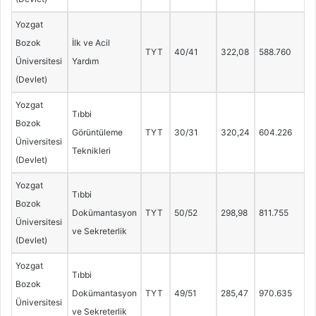
Yozgat
Bozok
İlk ve Acil
TYT
40/41
322,08
588.760
Üniversitesi
Yardım
(Devlet)
Yozgat
Tıbbi
Bozok
Görüntüleme
TYT
30/31
320,24
604.226
Üniversitesi
Teknikleri
(Devlet)
Yozgat
Tıbbi
Bozok
Dokümantasyon
TYT
50/52
298,98
811.755
Üniversitesi
ve Sekreterlik
(Devlet)
Yozgat
Tıbbi
Bozok
Dokümantasyon
TYT
49/51
285,47
970.635
Üniversitesi
ve Sekreterlik