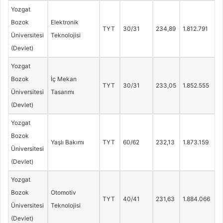
Yozgat
Bozok
Elektronik
TYT
30/31
234,89
1.812.791
Üniversitesi
Teknolojisi
(Devlet)
Yozgat
Bozok
İç Mekan
TYT
30/31
233,05
1.852.555
Üniversitesi
Tasarımı
(Devlet)
Yozgat
Bozok
Yaşlı Bakımı
TYT
60/62
232,13
1.873.159
Üniversitesi
(Devlet)
Yozgat
Bozok
Otomotiv
TYT
40/41
231,63
1.884.066
Üniversitesi
Teknolojisi
(Devlet)