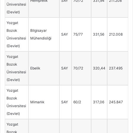
Hemşirelik
SAY
70/72
331,94
211.208
Üniversitesi
(Devlet)
Yozgat
Bozok
Bilgisayar
SAY
75/77
331,56
212.008
Üniversitesi
Mühendisliği
(Devlet)
Yozgat
Bozok
Ebelik
SAY
70/72
320,44
237.495
Üniversitesi
(Devlet)
Yozgat
Bozok
Mimarlık
SAY
60/2
317,06
245.847
Üniversitesi
(Devlet)
Yozgat
Bozok