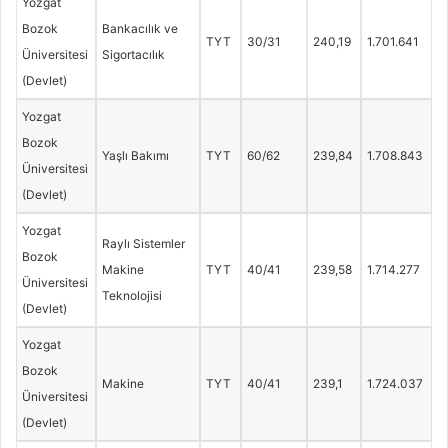
Yozgat
Bozok
Bankacılık ve
TYT
30/31
240,19
1.701.641
Üniversitesi
Sigortacılık
(Devlet)
Yozgat
Bozok
Yaşlı Bakımı
TYT
60/62
239,84
1.708.843
Üniversitesi
(Devlet)
Yozgat
Raylı Sistemler
Bozok
Makine
TYT
40/41
239,58
1.714.277
Üniversitesi
Teknolojisi
(Devlet)
Yozgat
Bozok
Makine
TYT
40/41
239,1
1.724.037
Üniversitesi
(Devlet)