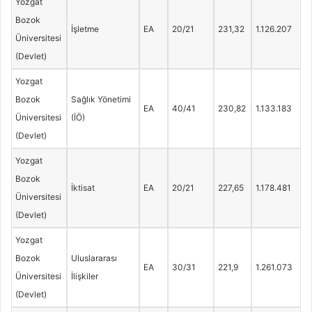
Yozgat
Bozok
İşletme
EA
20/21
231,32
1.126.207
Üniversitesi
(Devlet)
Yozgat
Bozok
Sağlık Yönetimi
EA
40/41
230,82
1.133.183
Üniversitesi
(İÖ)
(Devlet)
Yozgat
Bozok
İktisat
EA
20/21
227,65
1.178.481
Üniversitesi
(Devlet)
Yozgat
Bozok
Uluslararası
EA
30/31
221,9
1.261.073
Üniversitesi
İlişkiler
(Devlet)