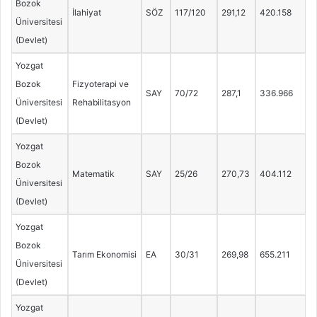
Bozok
İlahiyat
SÖZ
117/120
291,12
420.158
Üniversitesi
(Devlet)
Yozgat
Bozok
Fizyoterapi ve
SAY
70/72
287,1
336.966
Üniversitesi
Rehabilitasyon
(Devlet)
Yozgat
Bozok
Matematik
SAY
25/26
270,73
404.112
Üniversitesi
(Devlet)
Yozgat
Bozok
Tarım Ekonomisi
EA
30/31
269,98
655.211
Üniversitesi
(Devlet)
Yozgat