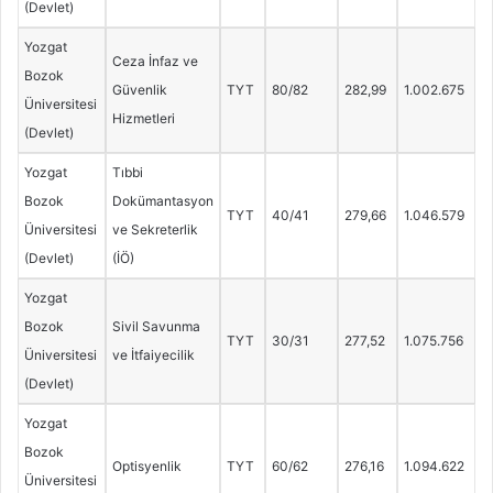
(Devlet)
Yozgat
Ceza İnfaz ve
Bozok
Güvenlik
TYT
80/82
282,99
1.002.675
Üniversitesi
Hizmetleri
(Devlet)
Yozgat
Tıbbi
Bozok
Dokümantasyon
TYT
40/41
279,66
1.046.579
Üniversitesi
ve Sekreterlik
(Devlet)
(İÖ)
Yozgat
Bozok
Sivil Savunma
TYT
30/31
277,52
1.075.756
Üniversitesi
ve İtfaiyecilik
(Devlet)
Yozgat
Bozok
Optisyenlik
TYT
60/62
276,16
1.094.622
Üniversitesi