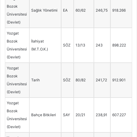
Bozok
Sağlık Yönetimi
EA
60/62
246,75
918.266
Üniversitesi
(Devlet)
Yozgat
Bozok
İlahiyat
SÖZ
13/13
243
898.222
Üniversitesi
(M.T.O.K.)
(Devlet)
Yozgat
Bozok
Tarih
SÖZ
80/82
241,72
912.901
Üniversitesi
(Devlet)
Yozgat
Bozok
Bahçe Bitkileri
SAY
20/21
238,91
607.227
Üniversitesi
(Devlet)