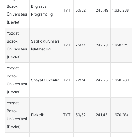
Bozok
Bilgisayar
TYT
50/52
243,49
1.636.288
Üniversitesi
Programcılığı
(Devlet)
Yozgat
Bozok
Sağlık Kurumları
TYT
75/77
242,78
1.650.125
Üniversitesi
İşletmeciliği
(Devlet)
Yozgat
Bozok
Sosyal Güvenlik
TYT
72/74
242,75
1.650.789
Üniversitesi
(Devlet)
Yozgat
Bozok
Elektrik
TYT
50/52
241,45
1.676.284
Üniversitesi
(Devlet)