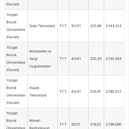
(Devlet)
Yozgat
Bozok
Gıda Teknolojisi
TYT
30/31
220,66
2.143.214
Üniversitesi
(Devlet)
Yozgat
Muhasebe ve
Bozok
Vergi
TYT
40/41
220,35
2.150.954
Üniversitesi
Uygulamaları
(Devlet)
Yozgat
Bozok
İnşaat
TYT
40/41
219,19
2.180.012
Üniversitesi
Teknolojisi
(Devlet)
Yozgat
Bozok
Mimari
TYT
20/21
218,52
2.196.588
Üniversitesi
Restorasyon