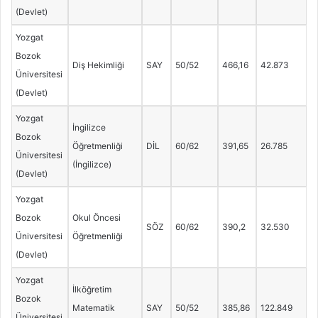
(Devlet)
Yozgat
Bozok
Diş Hekimliği
SAY
50/52
466,16
42.873
Üniversitesi
(Devlet)
Yozgat
İngilizce
Bozok
Öğretmenliği
DİL
60/62
391,65
26.785
Üniversitesi
(İngilizce)
(Devlet)
Yozgat
Bozok
Okul Öncesi
SÖZ
60/62
390,2
32.530
Üniversitesi
Öğretmenliği
(Devlet)
Yozgat
İlköğretim
Bozok
Matematik
SAY
50/52
385,86
122.849
Üniversitesi