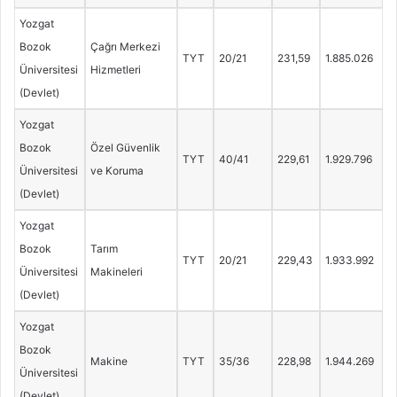
Yozgat
Bozok
Çağrı Merkezi
TYT
20/21
231,59
1.885.026
Üniversitesi
Hizmetleri
(Devlet)
Yozgat
Bozok
Özel Güvenlik
TYT
40/41
229,61
1.929.796
Üniversitesi
ve Koruma
(Devlet)
Yozgat
Bozok
Tarım
TYT
20/21
229,43
1.933.992
Üniversitesi
Makineleri
(Devlet)
Yozgat
Bozok
Makine
TYT
35/36
228,98
1.944.269
Üniversitesi
(Devlet)