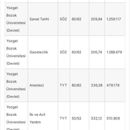
Yozgat
Bozok
Sanat Tarihi
SÖZ
60/62
209,94
1.259.117
Üniversitesi
(Devlet)
Yozgat
Bozok
Gazetecilik
SÖZ
60/62
206,74
1.288.679
Üniversitesi
(Devlet)
Yozgat
Bozok
Anestezi
TYT
80/82
336,58
479.179
Üniversitesi
(Devlet)
Yozgat
Bozok
İlk ve Acil
TYT
50/52
332,12
510.806
Üniversitesi
Yardım
(Devlet)