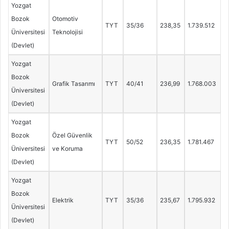
Yozgat
Bozok
Otomotiv
TYT
35/36
238,35
1.739.512
Üniversitesi
Teknolojisi
(Devlet)
Yozgat
Bozok
Grafik Tasarımı
TYT
40/41
236,99
1.768.003
Üniversitesi
(Devlet)
Yozgat
Bozok
Özel Güvenlik
TYT
50/52
236,35
1.781.467
Üniversitesi
ve Koruma
(Devlet)
Yozgat
Bozok
Elektrik
TYT
35/36
235,67
1.795.932
Üniversitesi
(Devlet)