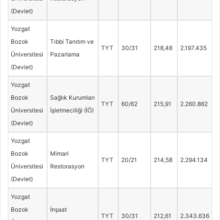
(Devlet)
Yozgat
Bozok
Tıbbi Tanıtım ve
TYT
30/31
218,48
2.197.435
Üniversitesi
Pazarlama
(Devlet)
Yozgat
Bozok
Sağlık Kurumları
TYT
60/62
215,91
2.260.862
Üniversitesi
İşletmeciliği (İÖ)
(Devlet)
Yozgat
Bozok
Mimari
TYT
20/21
214,58
2.294.134
Üniversitesi
Restorasyon
(Devlet)
Yozgat
Bozok
İnşaat
TYT
30/31
212,61
2.343.636