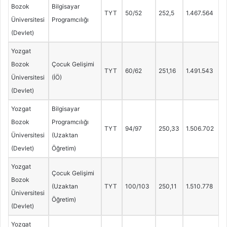
Bozok
Bilgisayar
TYT
50/52
252,5
1.467.564
Üniversitesi
Programcılığı
(Devlet)
Yozgat
Bozok
Çocuk Gelişimi
TYT
60/62
251,16
1.491.543
Üniversitesi
(İÖ)
(Devlet)
Yozgat
Bilgisayar
Bozok
Programcılığı
TYT
94/97
250,33
1.506.702
Üniversitesi
(Uzaktan
(Devlet)
Öğretim)
Yozgat
Çocuk Gelişimi
Bozok
(Uzaktan
TYT
100/103
250,11
1.510.778
Üniversitesi
Öğretim)
(Devlet)
Yozgat