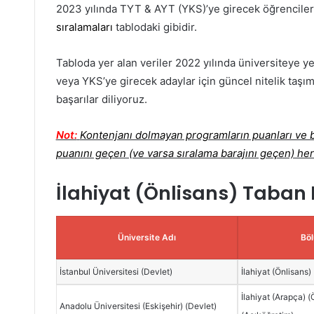
2023 yılında TYT & AYT (YKS)’ye girecek öğrenciler
sıralamaları
tablodaki gibidir.
Tabloda yer alan veriler 2022 yılında üniversiteye ye
veya YKS’ye girecek adaylar için güncel nitelik taşım
başarılar diliyoruz.
Not:
Kontenjanı dolmayan programların puanları ve ba
puanını geçen (ve varsa sıralama barajını geçen) her
İlahiyat (Önlisans) Taban P
Üniversite Adı
Bö
İstanbul Üniversitesi (Devlet)
İlahiyat (Önlisans)
İlahiyat (Arapça) (
Anadolu Üniversitesi (Eskişehir) (Devlet)