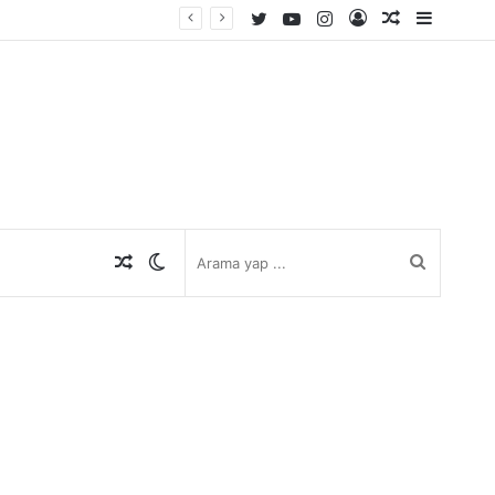
Twitter
YouTube
Instagram
Kayıt
Rastgele
Kenar
Ol
Makale
Bölmes
Rastgele
Dış
Arama
Makale
görünümü
yap
değiştir
...