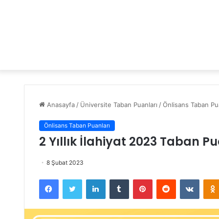
Anasayfa
/
Üniversite Taban Puanları
/
Önlisans Taban Pua
Önlisans Taban Puanları
2 Yıllık İlahiyat 2023 Taban P
8 Şubat 2023
Facebook
Twitter
LinkedIn
Tumblr
Pinterest
Reddit
VKontakte