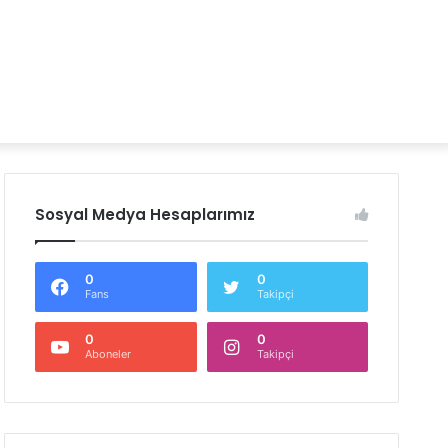
Sosyal Medya Hesaplarımız
0
0
Fans
Takipçi
0
0
Aboneler
Takipçi