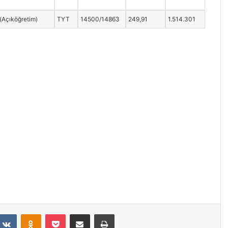
 (Açıköğretim)
TYT
14500/14863
249,91
1.514.301
VKontakte
Odnoklassniki
Pocket
E-Posta ile paylaş
Yazdır