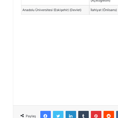
(Açıköğretim)
Anadolu Üniversitesi (Eskişehir) (Devlet)
İlahiyat (Önlisans)
Facebook
Twitter
LinkedIn
Tumblr
Pinterest
Reddit
Paylaş