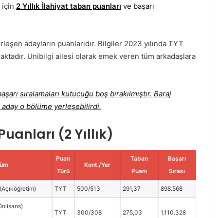
 için
2 Yıllık İlahiyat taban puanları
ve başarı
rleşen adayların puanlarıdır. Bilgiler 2023 yılında TYT
aktadır. Unibilgi ailesi olarak emek veren tüm arkadaşlara
şarı sıralamaları kutucuğu boş bırakılmıştır. Baraj
 aday o bölüme yerleşebilirdi.
uanları (2 Yıllık)
Puan
Taban
Başarı
lüm
Kont./Yer
Türü
Puanı
Sırası
 (Açıköğretim)
TYT
500/513
291,37
898.568
Önlisans)
TYT
300/308
275,03
1.110.328