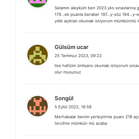
d
Selamın aleyküm ben 2023 yks sınavlarına 
i
179…ek puanla beraber 197…y-söz 194…y-ea
k
yıllık açıktan okumak istiyorum mümkünmü 
i
:
d
Gülsüm ucar
e
25 Temmuz 2023, 09:22
d
lise hafizim önlisans okumak istiyorum sınav
i
olur musunuz
k
i
:
d
Songül
e
5 Eylül 2022, 16:58
d
Merhabalar benim yerleştirme puanı 218 açık 
i
tercihte mümkün mü acaba
k
i