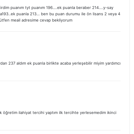
girdim puanım tyt puanım 196….ek puanla beraber 214….y-say
193..ek puanla 213… ben bu puan durumu ile ön lisans 2 veya 4
lütfen meail adresime cevap bekliyorum
dan 237 aldım ek puanla birlikte acaba yerleşebilir miyim yardımcı
öğretim ilahiyat tercihi yaptım ilk tercihte yerlesemedim ikinci