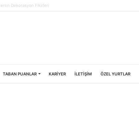
Öğrencileri İçin Ekonomik Tatil Rehberi
TABAN PUANLAR
KARIYER
İLETIŞIM
ÖZEL YURTLAR