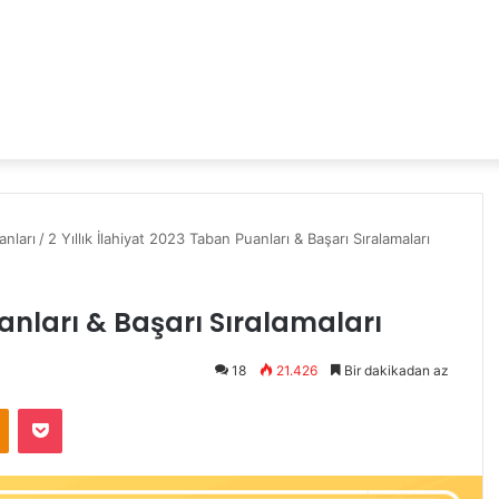
nları
/
2 Yıllık İlahiyat 2023 Taban Puanları & Başarı Sıralamaları
uanları & Başarı Sıralamaları
18
21.426
Bir dakikadan az
Odnoklassniki
Pocket