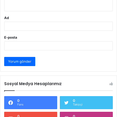
*
Ad
E-posta
Sosyal Medya Hesaplarımız
0
0
Fans
Takipçi
0
0