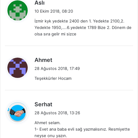
d
Aslı
e
10 Ekim 2018, 08:20
d
İzmir kyk yedekte 2400 den 1. Yedekte 2100,2.
i
Yedekte 1950,….6.yedekte 1789 Bize 2. Dönem de
k
olsa sıra gelir mi sizce
i
:
d
Ahmet
e
28 Ağustos 2018, 17:49
d
Teşekkürler Hocam
i
k
i
:
d
Serhat
e
28 Ağustos 2018, 13:26
d
Ahmet selam.
i
1- Evet ana baba evli sağ yazmalısınız. Resmiyette
k
neyse onu yazın.