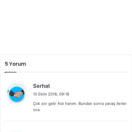
5 Yorum
d
Serhat
e
10 Ekim 2018, 09:18
d
Çok zor gelir Aslı hanım. Bundan sonra yavaş ilerler
i
sıra.
k
i
: