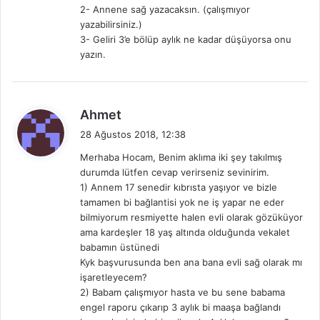
i
2- Annene sağ yazacaksın. (çalışmıyor
:
yazabilirsiniz.)
3- Geliri 3’e bölüp aylık ne kadar düşüyorsa onu
yazın.
d
Ahmet
e
28 Ağustos 2018, 12:38
d
Merhaba Hocam, Benim aklıma iki şey takılmış
i
durumda lütfen cevap verirseniz sevinirim.
k
1) Annem 17 senedir kıbrısta yaşıyor ve bizle
i
tamamen bi bağlantisi yok ne iş yapar ne eder
:
bilmiyorum resmiyette halen evli olarak gözüküyor
ama kardeşler 18 yaş altında olduğunda vekalet
babamın üstünedi
Kyk başvurusunda ben ana bana evli sağ olarak mı
işaretleyecem?
2) Babam çalışmıyor hasta ve bu sene babama
engel raporu çıkarıp 3 aylık bi maaşa bağlandı