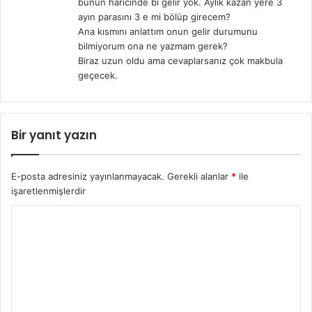
bunun haricinde bi gelir yok. Aylık kazan yere 3
ayın parasını 3 e mi bölüp girecem?
Ana kısmını anlattım onun gelir durumunu
bilmiyorum ona ne yazmam gerek?
Biraz uzun oldu ama cevaplarsanız çok makbula
geçecek.
Bir yanıt yazın
E-posta adresiniz yayınlanmayacak.
Gerekli alanlar
*
ile
işaretlenmişlerdir
Y
o
r
u
m