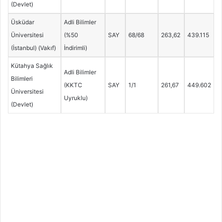
(Devlet)
Üsküdar
Adli Bilimler
Üniversitesi
(%50
SAY
68/68
263,62
439.115
(İstanbul) (Vakıf)
İndirimli)
Kütahya Sağlık
Adli Bilimler
Bilimleri
(KKTC
SAY
1/1
261,67
449.602
Üniversitesi
Uyruklu)
(Devlet)