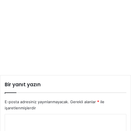
Bir yanıt yazın
E-posta adresiniz yayınlanmayacak.
Gerekli alanlar
*
ile
işaretlenmişlerdir
Y
o