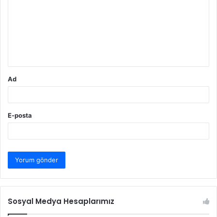
r
u
m
*
Ad
E-posta
Sosyal Medya Hesaplarımız