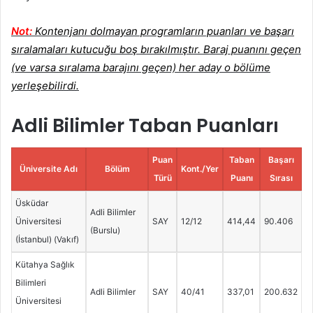
Not:
Kontenjanı dolmayan programların puanları ve başarı
sıralamaları kutucuğu boş bırakılmıştır. Baraj puanını geçen
(ve varsa sıralama barajını geçen) her aday o bölüme
yerleşebilirdi.
Adli Bilimler Taban Puanları
Puan
Taban
Başarı
Üniversite Adı
Bölüm
Kont./Yer
Türü
Puanı
Sırası
Üsküdar
Adli Bilimler
Üniversitesi
SAY
12/12
414,44
90.406
(Burslu)
(İstanbul) (Vakıf)
Kütahya Sağlık
Bilimleri
Adli Bilimler
SAY
40/41
337,01
200.632
Üniversitesi