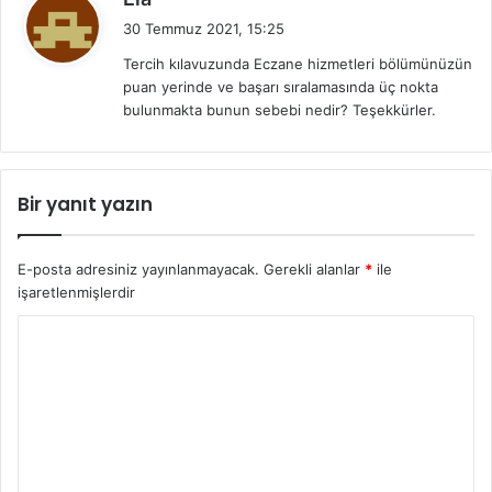
e
30 Temmuz 2021, 15:25
d
Tercih kılavuzunda Eczane hizmetleri bölümünüzün
i
puan yerinde ve başarı sıralamasında üç nokta
k
bulunmakta bunun sebebi nedir? Teşekkürler.
i
:
Bir yanıt yazın
E-posta adresiniz yayınlanmayacak.
Gerekli alanlar
*
ile
işaretlenmişlerdir
Y
o
r
u
m