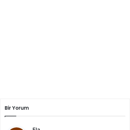
Bir Yorum
d
Ela