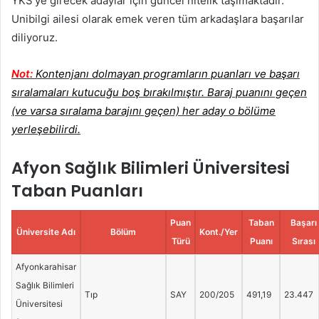
YKS’ye girecek adaylar için güncel nitelik taşımaktadır.
Unibilgi ailesi olarak emek veren tüm arkadaşlara başarılar
diliyoruz.
Not:
Kontenjanı dolmayan programların puanları ve başarı
sıralamaları kutucuğu boş bırakılmıştır. Baraj puanını geçen
(ve varsa sıralama barajını geçen) her aday o bölüme
yerleşebilirdi.
Afyon Sağlık Bilimleri Üniversitesi
Taban Puanları
Puan
Taban
Başarı
Üniversite Adı
Bölüm
Kont./Yer
Türü
Puanı
Sırası
Afyonkarahisar
Sağlık Bilimleri
Tıp
SAY
200/205
491,19
23.447
Üniversitesi