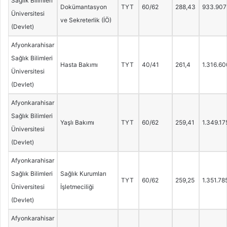
Sağlık Bilimleri
Dokümantasyon
TYT
60/62
288,43
933.907
Üniversitesi
ve Sekreterlik (İÖ)
(Devlet)
Afyonkarahisar
Sağlık Bilimleri
Hasta Bakımı
TYT
40/41
261,4
1.316.60
Üniversitesi
(Devlet)
Afyonkarahisar
Sağlık Bilimleri
Yaşlı Bakımı
TYT
60/62
259,41
1.349.17
Üniversitesi
(Devlet)
Afyonkarahisar
Sağlık Bilimleri
Sağlık Kurumları
TYT
60/62
259,25
1.351.78
Üniversitesi
İşletmeciliği
(Devlet)
Afyonkarahisar