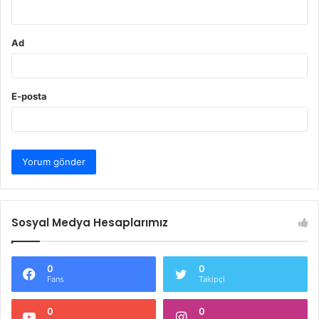
*
Ad
E-posta
Sosyal Medya Hesaplarımız
0
0
Fans
Takipçi
0
0