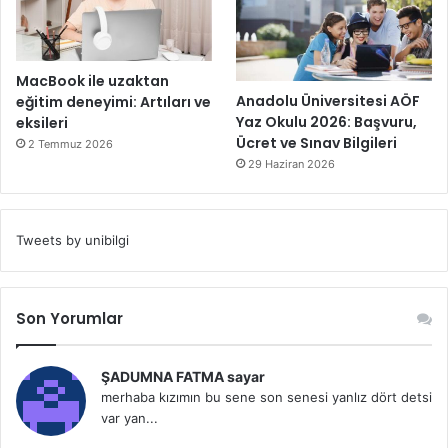
MacBook ile uzaktan
Anadolu Üniversitesi AÖF
eğitim deneyimi: Artıları ve
Yaz Okulu 2026: Başvuru,
eksileri
Ücret ve Sınav Bilgileri
2 Temmuz 2026
29 Haziran 2026
Tweets by unibilgi
Son Yorumlar
ŞADUMNA FATMA sayar
merhaba kızımın bu sene son senesi yanlız dört detsi
var yan...