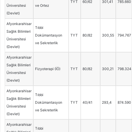
TYT
60/62
301,41
785.660
Üniversitesi
ve Ortez
(Devlet)
Afyonkarahisar
Tıbbi
Sağlık Bilimleri
Dokümantasyon
TYT
80/82
300,55
794.767
Üniversitesi
ve Sekreterlik
(Devlet)
Afyonkarahisar
Sağlık Bilimleri
Fizyoterapi (İÖ)
TYT
80/82
300,21
798.324
Üniversitesi
(Devlet)
Afyonkarahisar
Tıbbi
Sağlık Bilimleri
Dokümantasyon
TYT
40/41
293,4
874.590
Üniversitesi
ve Sekreterlik
(Devlet)
Afyonkarahisar
Tıbbi