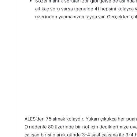
Sözel mantık soruları zor gibi gelse de aslında
ait kaç soru varsa (genelde 4) hepsini kolayca y
üzerinden yapmanızda fayda var. Gerçekten çok 
ALES’den 75 almak kolaydır. Yukarı çıktıkça her pua
O nedenle 80 üzerinde bir not için dediklerimize uy
çalışan birisi olarak günde 3-4 saat çalışma ile 3-4 ha