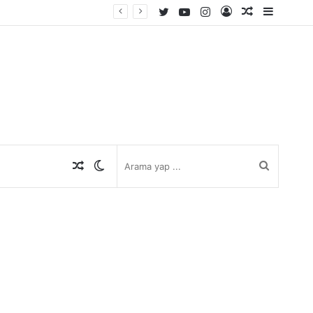
Twitter
YouTube
Instagram
Kayıt
Rastgele
Kenar
Ol
Makale
Bölmes
Rastgele
Dış
Arama
Makale
görünümü
yap
değiştir
...