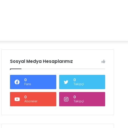
Sosyal Medya Hesaplarımız
0
0
Fans
Takipçi
0
0
Aboneler
Takipçi