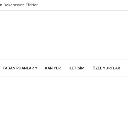
ncileri İçin Ekonomik Tatil Rehberi
TABAN PUANLAR
KARIYER
İLETIŞIM
ÖZEL YURTLAR