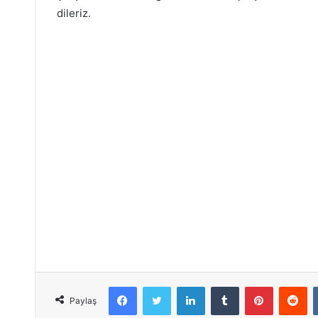
dileriz.
Facebook
Twitter
LinkedIn
Tumblr
Pinterest
Reddit
Paylaş