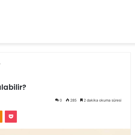
?
labilir?
0
285
2 dakika okuma süresi
Odnoklassniki
Pocket