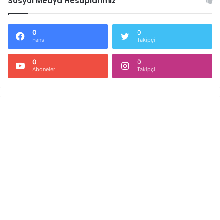
Sosyal Medya Hesaplarımız
0
0
Fans
Takipçi
0
0
Aboneler
Takipçi