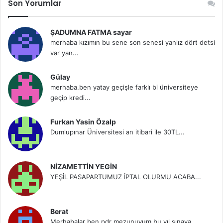
Son Yorumlar
ŞADUMNA FATMA sayar
merhaba kızımın bu sene son senesi yanlız dört detsi
var yan...
Gülay
merhaba.ben yatay geçişle farklı bi üniversiteye
geçip kredi...
Furkan Yasin Özalp
Dumlupınar Üniversitesi an itibari ile 30TL...
NİZAMETTİN YEGİN
YEŞİL PASAPARTUMUZ İPTAL OLURMU ACABA...
Berat
Merhabalar ben pdr mezunuyum bu yıl sınava