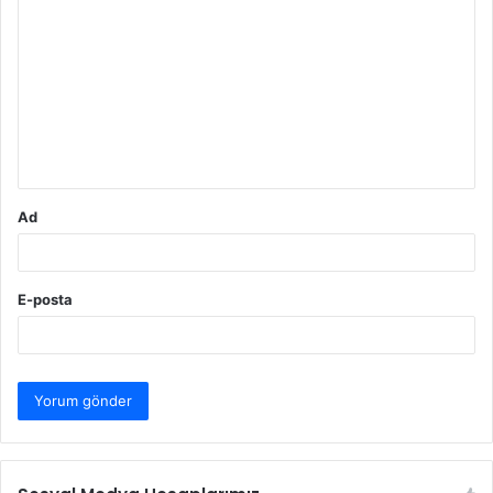
o
r
u
m
*
Ad
E-posta