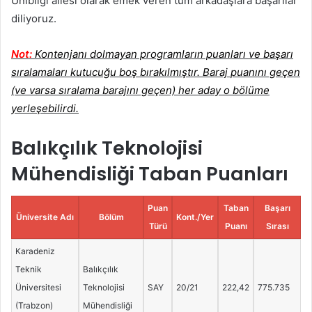
Unibilgi ailesi olarak emek veren tüm arkadaşlara başarılar
diliyoruz.
Not:
Kontenjanı dolmayan programların puanları ve başarı
sıralamaları kutucuğu boş bırakılmıştır. Baraj puanını geçen
(ve varsa sıralama barajını geçen) her aday o bölüme
yerleşebilirdi.
Balıkçılık Teknolojisi
Mühendisliği Taban Puanları
Puan
Taban
Başarı
Üniversite Adı
Bölüm
Kont./Yer
Türü
Puanı
Sırası
Karadeniz
Teknik
Balıkçılık
Üniversitesi
Teknolojisi
SAY
20/21
222,42
775.735
(Trabzon)
Mühendisliği