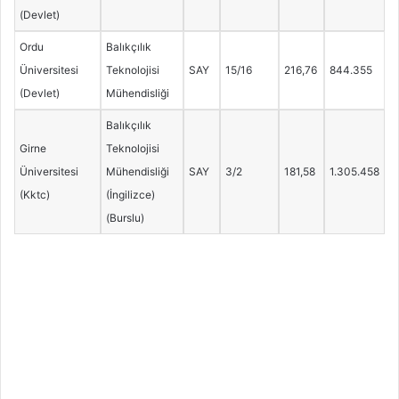
(Devlet)
Ordu
Balıkçılık
Üniversitesi
Teknolojisi
SAY
15/16
216,76
844.355
(Devlet)
Mühendisliği
Balıkçılık
Girne
Teknolojisi
Üniversitesi
Mühendisliği
SAY
3/2
181,58
1.305.458
(Kktc)
(İngilizce)
(Burslu)