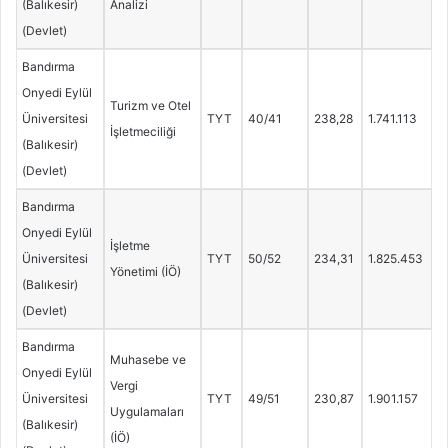
(Balıkesir)
Analizi
(Devlet)
Bandırma
Onyedi Eylül
Turizm ve Otel
Üniversitesi
TYT
40/41
238,28
1.741.113
İşletmeciliği
(Balıkesir)
(Devlet)
Bandırma
Onyedi Eylül
İşletme
Üniversitesi
TYT
50/52
234,31
1.825.453
Yönetimi (İÖ)
(Balıkesir)
(Devlet)
Bandırma
Muhasebe ve
Onyedi Eylül
Vergi
Üniversitesi
TYT
49/51
230,87
1.901.157
Uygulamaları
(Balıkesir)
(İÖ)