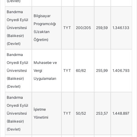
(Devlet)
Bandırma
Bilgisayar
Onyedi Eylül
Programcılığı
Üniversitesi
TYT
200/205
259,59
1.346.133
(Uzaktan
(Balıkesir)
Öğretim)
(Devlet)
Bandırma
Onyedi Eylül
Muhasebe ve
Üniversitesi
Vergi
TYT
60/62
255,99
1.406.793
(Balıkesir)
Uygulamaları
(Devlet)
Bandırma
Onyedi Eylül
İşletme
Üniversitesi
TYT
50/52
253,57
1.448.897
Yönetimi
(Balıkesir)
(Devlet)