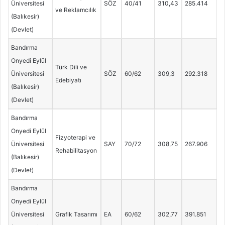
Üniversitesi
SÖZ
40/41
310,43
285.414
ve Reklamcılık
(Balıkesir)
(Devlet)
Bandırma
Onyedi Eylül
Türk Dili ve
Üniversitesi
SÖZ
60/62
309,3
292.318
Edebiyatı
(Balıkesir)
(Devlet)
Bandırma
Onyedi Eylül
Fizyoterapi ve
Üniversitesi
SAY
70/72
308,75
267.906
Rehabilitasyon
(Balıkesir)
(Devlet)
Bandırma
Onyedi Eylül
Üniversitesi
Grafik Tasarımı
EA
60/62
302,77
391.851