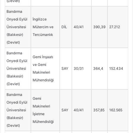
(Devlet)
Bandırma
Onyedi Eylül
İngilizce
Üniversitesi
Mütercim ve
DİL
40/41
390,39
27.212
(Balıkesir)
Tercümanlık
(Devlet)
Bandırma
Gemi İnşaatı
Onyedi Eylül
ve Gemi
Üniversitesi
SAY
30/31
364,4
152.434
Makineleri
(Balıkesir)
Mühendisliği
(Devlet)
Bandırma
Gemi
Onyedi Eylül
Makineleri
Üniversitesi
SAY
40/41
357,85
162.565
İşletme
(Balıkesir)
Mühendisliği
(Devlet)