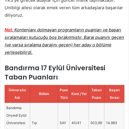
YKS’ye girecek adaylar için güncel nitelik taşımaktadır.
Unibilgi ailesi olarak emek veren tüm arkadaşlara başarılar
diliyoruz.
Not:
Kontenjanı dolmayan programların puanları ve başarı
sıralamaları kutucuğu boş bırakılmıştır. Baraj puanını geçen
(ve varsa sıralama barajını geçen) her aday o bölüme
yerleşebilirdi.
Bandırma 17 Eylül Üniversitesi
Taban Puanları
Üniversite
Puan
Taban
Başarı
Bölüm
Kont./Yer
Adı
Türü
Puanı
Sırası
Bandırma
Onyedi Eylül
Üniversitesi
Tıp
SAY
40/41
503,99
14.983