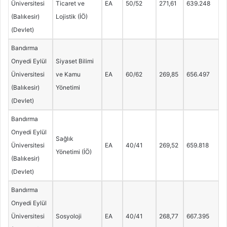
Üniversitesi
Ticaret ve
EA
50/52
271,61
639.248
(Balıkesir)
Lojistik (İÖ)
(Devlet)
Bandırma
Onyedi Eylül
Siyaset Bilimi
Üniversitesi
ve Kamu
EA
60/62
269,85
656.497
(Balıkesir)
Yönetimi
(Devlet)
Bandırma
Onyedi Eylül
Sağlık
Üniversitesi
EA
40/41
269,52
659.818
Yönetimi (İÖ)
(Balıkesir)
(Devlet)
Bandırma
Onyedi Eylül
Üniversitesi
Sosyoloji
EA
40/41
268,77
667.395