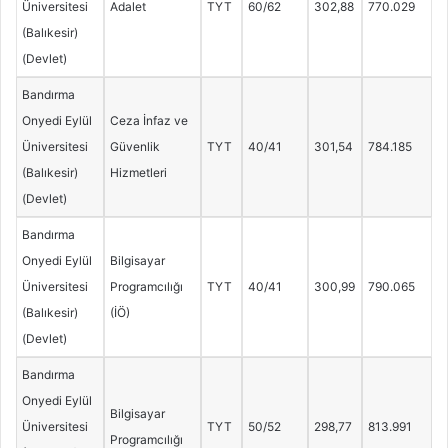
Üniversitesi
Adalet
TYT
60/62
302,88
770.029
(Balıkesir)
(Devlet)
Bandırma
Onyedi Eylül
Ceza İnfaz ve
Üniversitesi
Güvenlik
TYT
40/41
301,54
784.185
(Balıkesir)
Hizmetleri
(Devlet)
Bandırma
Onyedi Eylül
Bilgisayar
Üniversitesi
Programcılığı
TYT
40/41
300,99
790.065
(Balıkesir)
(İÖ)
(Devlet)
Bandırma
Onyedi Eylül
Bilgisayar
Üniversitesi
TYT
50/52
298,77
813.991
Programcılığı