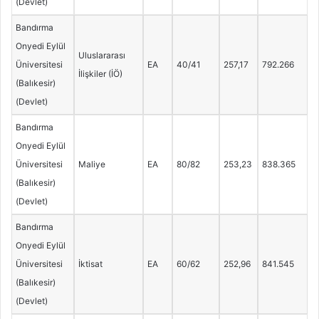
(Devlet)
Bandırma
Onyedi Eylül
Uluslararası
Üniversitesi
EA
40/41
257,17
792.266
İlişkiler (İÖ)
(Balıkesir)
(Devlet)
Bandırma
Onyedi Eylül
Üniversitesi
Maliye
EA
80/82
253,23
838.365
(Balıkesir)
(Devlet)
Bandırma
Onyedi Eylül
Üniversitesi
İktisat
EA
60/62
252,96
841.545
(Balıkesir)
(Devlet)