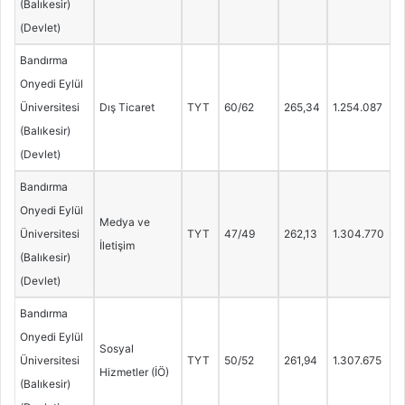
(Balıkesir)
(Devlet)
Bandırma
Onyedi Eylül
Üniversitesi
Dış Ticaret
TYT
60/62
265,34
1.254.087
(Balıkesir)
(Devlet)
Bandırma
Onyedi Eylül
Medya ve
Üniversitesi
TYT
47/49
262,13
1.304.770
İletişim
(Balıkesir)
(Devlet)
Bandırma
Onyedi Eylül
Sosyal
Üniversitesi
TYT
50/52
261,94
1.307.675
Hizmetler (İÖ)
(Balıkesir)