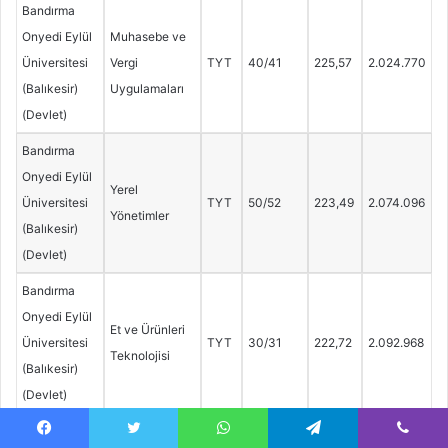
Bandırma
Onyedi Eylül
Muhasebe ve
Üniversitesi
Vergi
TYT
40/41
225,57
2.024.770
(Balıkesir)
Uygulamaları
(Devlet)
Bandırma
Onyedi Eylül
Yerel
Üniversitesi
TYT
50/52
223,49
2.074.096
Yönetimler
(Balıkesir)
(Devlet)
Bandırma
Onyedi Eylül
Et ve Ürünleri
Üniversitesi
TYT
30/31
222,72
2.092.968
Teknolojisi
(Balıkesir)
(Devlet)
Bandırma