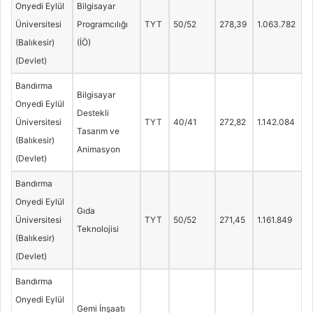
Onyedi Eylül
Bilgisayar
Üniversitesi
Programcılığı
TYT
50/52
278,39
1.063.782
(Balıkesir)
(İÖ)
(Devlet)
Bandırma
Bilgisayar
Onyedi Eylül
Destekli
Üniversitesi
TYT
40/41
272,82
1.142.084
Tasarım ve
(Balıkesir)
Animasyon
(Devlet)
Bandırma
Onyedi Eylül
Gıda
Üniversitesi
TYT
50/52
271,45
1.161.849
Teknolojisi
(Balıkesir)
(Devlet)
Bandırma
Onyedi Eylül
Gemi İnşaatı