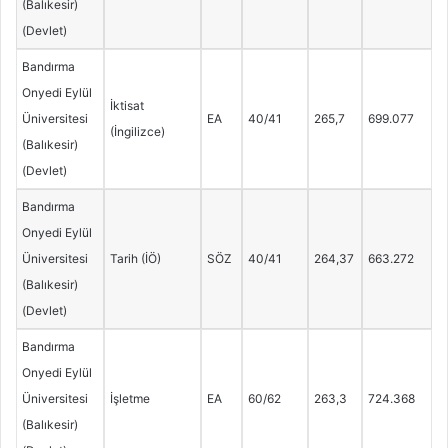
(Balıkesir)
(Devlet)
Bandırma
Onyedi Eylül
İktisat
Üniversitesi
EA
40/41
265,7
699.077
(İngilizce)
(Balıkesir)
(Devlet)
Bandırma
Onyedi Eylül
Üniversitesi
Tarih (İÖ)
SÖZ
40/41
264,37
663.272
(Balıkesir)
(Devlet)
Bandırma
Onyedi Eylül
Üniversitesi
İşletme
EA
60/62
263,3
724.368
(Balıkesir)