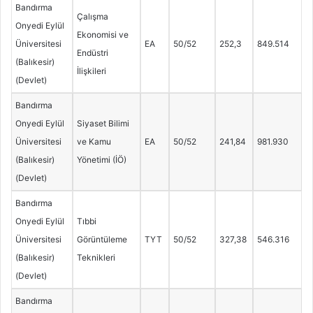
Bandırma
Çalışma
Onyedi Eylül
Ekonomisi ve
Üniversitesi
EA
50/52
252,3
849.514
Endüstri
(Balıkesir)
İlişkileri
(Devlet)
Bandırma
Onyedi Eylül
Siyaset Bilimi
Üniversitesi
ve Kamu
EA
50/52
241,84
981.930
(Balıkesir)
Yönetimi (İÖ)
(Devlet)
Bandırma
Onyedi Eylül
Tıbbi
Üniversitesi
Görüntüleme
TYT
50/52
327,38
546.316
(Balıkesir)
Teknikleri
(Devlet)
Bandırma