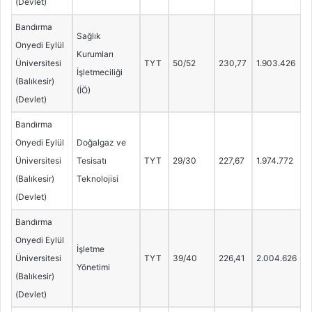
(Devlet)
Bandırma
Sağlık
Onyedi Eylül
Kurumları
Üniversitesi
TYT
50/52
230,77
1.903.426
İşletmeciliği
(Balıkesir)
(İÖ)
(Devlet)
Bandırma
Onyedi Eylül
Doğalgaz ve
Üniversitesi
Tesisatı
TYT
29/30
227,67
1.974.772
(Balıkesir)
Teknolojisi
(Devlet)
Bandırma
Onyedi Eylül
İşletme
Üniversitesi
TYT
39/40
226,41
2.004.626
Yönetimi
(Balıkesir)
(Devlet)