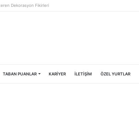
Öğrencileri İçin Ekonomik Tatil Rehberi
TABAN PUANLAR
KARIYER
İLETIŞIM
ÖZEL YURTLAR