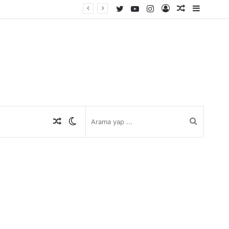
Twitter
YouTube
Instagram
Kayıt
Rastgele
Kenar
Ol
Makale
Bölmes
Rastgele
Dış
Arama
Makale
görünümü
yap
değiştir
...