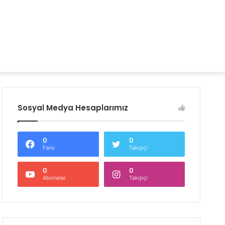
Sosyal Medya Hesaplarımız
0
0
Fans
Takipçi
0
0
Aboneler
Takipçi