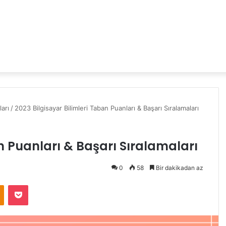
arı
/
2023 Bilgisayar Bilimleri Taban Puanları & Başarı Sıralamaları
n Puanları & Başarı Sıralamaları
0
58
Bir dakikadan az
Odnoklassniki
Pocket