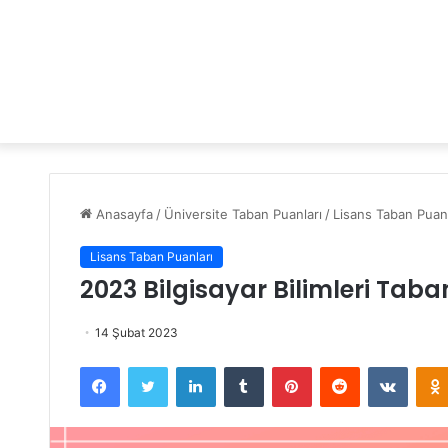
Anasayfa
/
Üniversite Taban Puanları
/
Lisans Taban Puanl
Lisans Taban Puanları
2023 Bilgisayar Bilimleri Taba
14 Şubat 2023
Facebook
Twitter
LinkedIn
Tumblr
Pinterest
Reddit
VKontakte