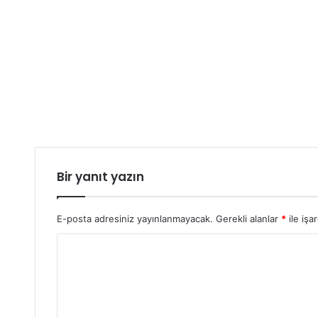
Bir yanıt yazın
E-posta adresiniz yayınlanmayacak.
Gerekli alanlar
*
ile işa
Y
o
r
u