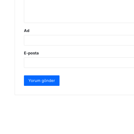
m
*
Ad
E-posta