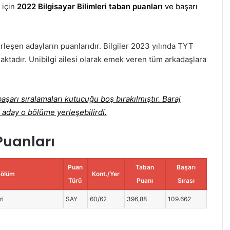
 için
2022 Bilgisayar Bilimleri taban puanları
ve başarı
rleşen adayların puanlarıdır. Bilgiler 2023 yılında TYT
aktadır. Unibilgi ailesi olarak emek veren tüm arkadaşlara
şarı sıralamaları kutucuğu boş bırakılmıştır. Baraj
 aday o bölüme yerleşebilirdi.
Puanları
Puan
Taban
Başarı
Bölüm
Kont./Yer
Türü
Puanı
Sırası
ri
SAY
60/62
396,88
109.662