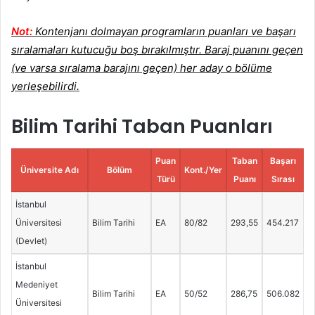
Not:
Kontenjanı dolmayan programların puanları ve başarı
sıralamaları kutucuğu boş bırakılmıştır. Baraj puanını geçen
(ve varsa sıralama barajını geçen) her aday o bölüme
yerleşebilirdi.
Bilim Tarihi Taban Puanları
Puan
Taban
Başarı
Üniversite Adı
Bölüm
Kont./Yer
Türü
Puanı
Sırası
İstanbul
Üniversitesi
Bilim Tarihi
EA
80/82
293,55
454.217
(Devlet)
İstanbul
Medeniyet
Bilim Tarihi
EA
50/52
286,75
506.082
Üniversitesi