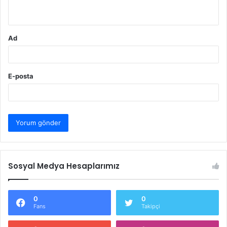
*
Ad
E-posta
Sosyal Medya Hesaplarımız
0
0
Fans
Takipçi