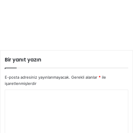
Bir yanıt yazın
E-posta adresiniz yayınlanmayacak.
Gerekli alanlar
*
ile
işaretlenmişlerdir
Y
o
r
u
m