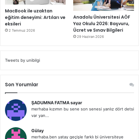
MacBook ile uzaktan
Anadolu Üniversitesi AÖF
eğitim deneyimi: Artıları ve
Yaz Okulu 2026: Başvuru,
eksileri
Ücret ve Sınav Bilgileri
2 Temmuz 2026
29 Haziran 2026
Tweets by unibilgi
Son Yorumlar
ŞADUMNA FATMA sayar
merhaba kızımın bu sene son senesi yanlız dört detsi
var yan...
Gülay
merhaba.ben yatay geçişle farklı bi üniversiteye