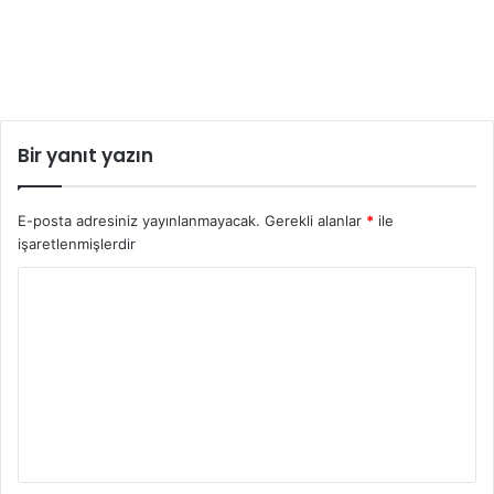
Bir yanıt yazın
E-posta adresiniz yayınlanmayacak.
Gerekli alanlar
*
ile
işaretlenmişlerdir
Y
o
r
u
m
*