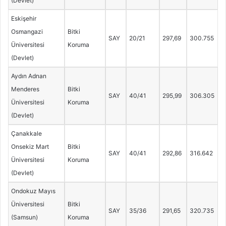
(Devlet)
Eskişehir
Osmangazi
Bitki
SAY
20/21
297,69
300.755
Üniversitesi
Koruma
(Devlet)
Aydın Adnan
Menderes
Bitki
SAY
40/41
295,99
306.305
Üniversitesi
Koruma
(Devlet)
Çanakkale
Onsekiz Mart
Bitki
SAY
40/41
292,86
316.642
Üniversitesi
Koruma
(Devlet)
Ondokuz Mayıs
Üniversitesi
Bitki
SAY
35/36
291,65
320.735
(Samsun)
Koruma