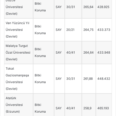
Düzce
Bitki
Üniversitesi
SAY
30/31
265,64
428.925
Koruma
(Devlet)
Van Yüzüncü Yıl
Bitki
Üniversitesi
SAY
20/21
264,75
433.373
Koruma
(Devlet)
Malatya Turgut
Bitki
Özal Üniversitesi
SAY
40/41
264,64
433.948
Koruma
(Devlet)
Tokat
Gaziosmanpaşa
Bitki
SAY
30/31
261,88
448.432
Üniversitesi
Koruma
(Devlet)
Atatürk
Üniversitesi
Bitki
SAY
40/41
258,9
465.193
(Erzurum)
Koruma