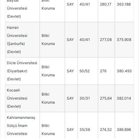
Baysal
Bitki
SAY
40/41
280,17
363.188
Üniversitesi
Koruma
(Devlet)
Harran
Üniversitesi
Bitki
SAY
40/41
277,08
375.908
(Şanlıurfa)
Koruma
(Devlet)
Dicle Üniversitesi
Bitki
(Diyarbakır)
SAY
50/52
276
380.493
Koruma
(Devlet)
Kocaeli
Bitki
Üniversitesi
SAY
30/31
275,64
382.014
Koruma
(Devlet)
Kahramanmaraş
Sütçü İmam
Bitki
SAY
35/36
274,52
386.896
Üniversitesi
Koruma