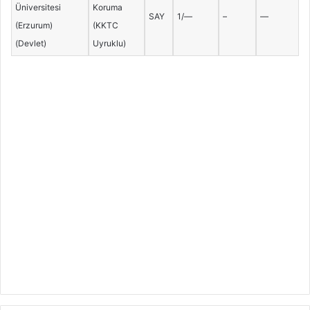
Üniversitesi
Koruma
SAY
1/—
–
—
(Erzurum)
(KKTC
(Devlet)
Uyruklu)