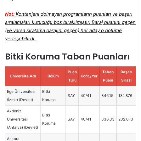
Not:
Kontenjanı dolmayan programların puanları ve başarı
sıralamaları kutucuğu boş bırakılmıştır. Baraj puanını geçen
(ve varsa sıralama barajını geçen) her aday o bölüme
yerleşebilirdi.
Bitki Koruma Taban Puanları
Puan
Taban
Başarı
Üniversite Adı
Bölüm
Kont./Yer
Türü
Puanı
Sırası
Ege Üniversitesi
Bitki
SAY
40/41
346,15
182.876
(İzmir) (Devlet)
Koruma
Akdeniz
Bitki
Üniversitesi
SAY
40/41
336,33
202.013
Koruma
(Antalya) (Devlet)
Ankara