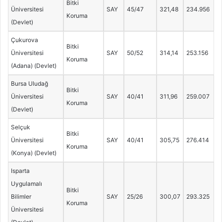
Bitki
Üniversitesi
SAY
45/47
321,48
234.956
Koruma
(Devlet)
Çukurova
Bitki
Üniversitesi
SAY
50/52
314,14
253.156
Koruma
(Adana) (Devlet)
Bursa Uludağ
Bitki
Üniversitesi
SAY
40/41
311,96
259.007
Koruma
(Devlet)
Selçuk
Bitki
Üniversitesi
SAY
40/41
305,75
276.414
Koruma
(Konya) (Devlet)
Isparta
Uygulamalı
Bitki
Bilimler
SAY
25/26
300,07
293.325
Koruma
Üniversitesi