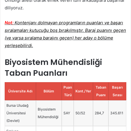
Unibilgi ailesi olarak emek veren tüm arkadaşlara başarılar
diliyoruz.
Not:
Kontenjanı dolmayan programların puanları ve başarı
sıralamaları kutucuğu boş bırakılmıştır. Baraj puanını geçen
(ve varsa sıralama barajını geçen) her aday o bölüme
yerleşebilirdi.
Biyosistem Mühendisliği
Taban Puanları
Puan
Taban
Başarı
Üniversite Adı
Bölüm
Kont./Yer
Türü
Puanı
Sırası
Bursa Uludağ
Biyosistem
Üniversitesi
SAY
50/52
284,7
345.611
Mühendisliği
(Devlet)