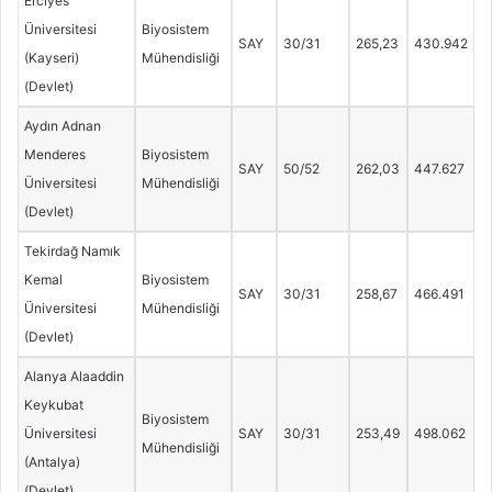
Erciyes
Üniversitesi
Biyosistem
SAY
30/31
265,23
430.942
(Kayseri)
Mühendisliği
(Devlet)
Aydın Adnan
Menderes
Biyosistem
SAY
50/52
262,03
447.627
Üniversitesi
Mühendisliği
(Devlet)
Tekirdağ Namık
Kemal
Biyosistem
SAY
30/31
258,67
466.491
Üniversitesi
Mühendisliği
(Devlet)
Alanya Alaaddin
Keykubat
Biyosistem
Üniversitesi
SAY
30/31
253,49
498.062
Mühendisliği
(Antalya)
(Devlet)