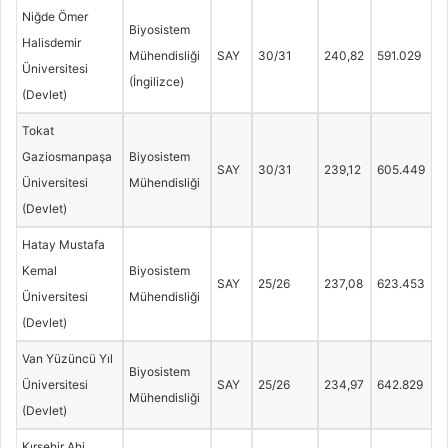
Niğde Ömer
Biyosistem
Halisdemir
Mühendisliği
SAY
30/31
240,82
591.029
Üniversitesi
(İngilizce)
(Devlet)
Tokat
Gaziosmanpaşa
Biyosistem
SAY
30/31
239,12
605.449
Üniversitesi
Mühendisliği
(Devlet)
Hatay Mustafa
Kemal
Biyosistem
SAY
25/26
237,08
623.453
Üniversitesi
Mühendisliği
(Devlet)
Van Yüzüncü Yıl
Biyosistem
Üniversitesi
SAY
25/26
234,97
642.829
Mühendisliği
(Devlet)
Kırşehir Ahi