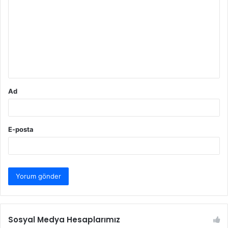
o
r
u
m
*
Ad
E-posta
Sosyal Medya Hesaplarımız