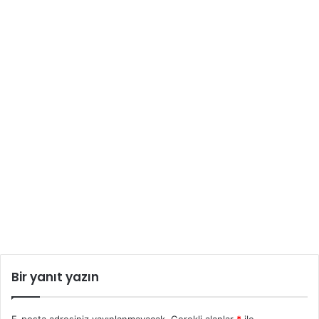
Bir yanıt yazın
E-posta adresiniz yayınlanmayacak.
Gerekli alanlar
*
ile