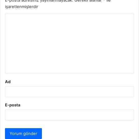
işaretlenmişlerdir
Y
o
r
u
m
*
Ad
E-posta