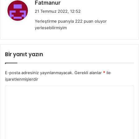
d
Fatmanur
e
21 Temmuz 2022, 12:52
d
Yerleştirme puanıyla 222 puan oluyor
i
yerlesebilirmiyim
k
i
:
Bir yanıt yazın
E-posta adresiniz yayınlanmayacak.
Gerekli alanlar
*
ile
işaretlenmişlerdir
Y
o
r
u
m
*