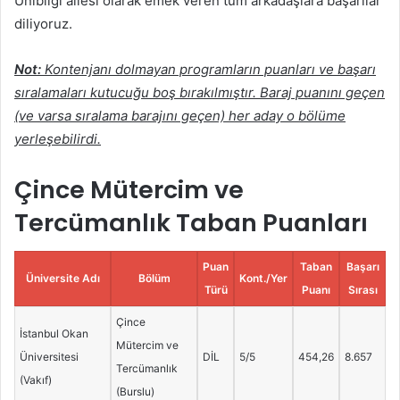
Unibilgi ailesi olarak emek veren tüm arkadaşlara başarılar
diliyoruz.
Not:
Kontenjanı dolmayan programların puanları ve başarı
sıralamaları kutucuğu boş bırakılmıştır. Baraj puanını geçen
(ve varsa sıralama barajını geçen) her aday o bölüme
yerleşebilirdi.
Çince Mütercim ve
Tercümanlık Taban Puanları
Puan
Taban
Başarı
Üniversite Adı
Bölüm
Kont./Yer
Türü
Puanı
Sırası
Çince
İstanbul Okan
Mütercim ve
Üniversitesi
DİL
5/5
454,26
8.657
Tercümanlık
(Vakıf)
(Burslu)