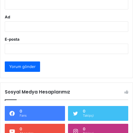
*
Ad
E-posta
Sosyal Medya Hesaplarımız
0
0
Fans
Takipçi
0
0