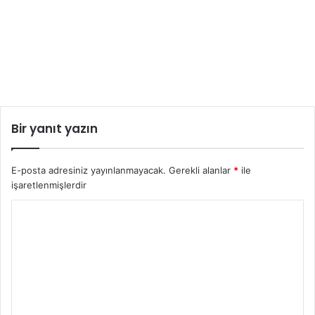
Bir yanıt yazın
E-posta adresiniz yayınlanmayacak.
Gerekli alanlar
*
ile
işaretlenmişlerdir
Y
o
r
u
m