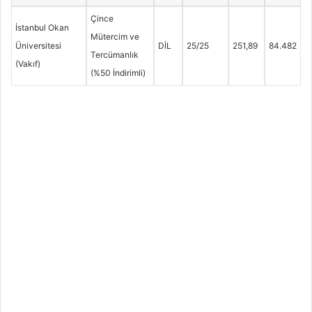
Çince
İstanbul Okan
Mütercim ve
Üniversitesi
DİL
25/25
251,89
84.482
Tercümanlık
(Vakıf)
(%50 İndirimli)