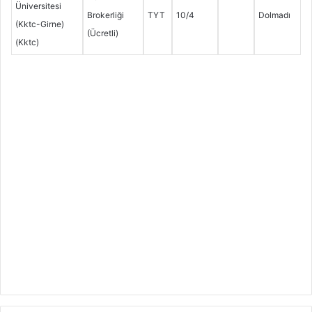
Üniversitesi
Brokerliği
TYT
10/4
Dolmadı
(Kktc-Girne)
(Ücretli)
(Kktc)