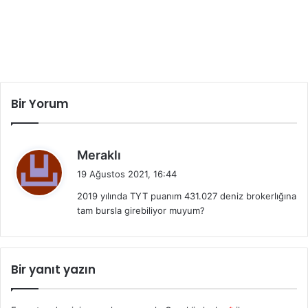
Bir Yorum
d
Meraklı
e
19 Ağustos 2021, 16:44
d
2019 yılında TYT puanım 431.027 deniz brokerlığına
i
tam bursla girebiliyor muyum?
k
i
:
Bir yanıt yazın