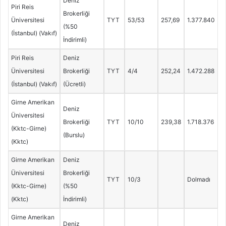
Deniz
Piri Reis
Brokerliği
Üniversitesi
TYT
53/53
257,69
1.377.840
(%50
(İstanbul) (Vakıf)
İndirimli)
Piri Reis
Deniz
Üniversitesi
Brokerliği
TYT
4/4
252,24
1.472.288
(İstanbul) (Vakıf)
(Ücretli)
Girne Amerikan
Deniz
Üniversitesi
Brokerliği
TYT
10/10
239,38
1.718.376
(Kktc-Girne)
(Burslu)
(Kktc)
Girne Amerikan
Deniz
Üniversitesi
Brokerliği
TYT
10/3
Dolmadı
(Kktc-Girne)
(%50
(Kktc)
İndirimli)
Girne Amerikan
Deniz