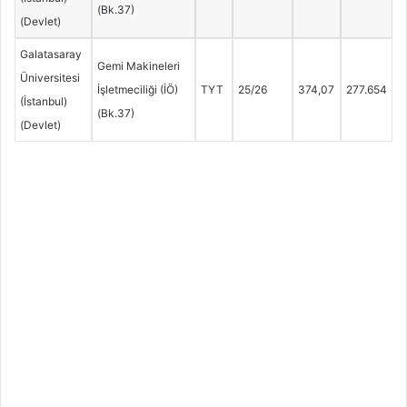
(Bk.37)
(Devlet)
Galatasaray
Gemi Makineleri
Üniversitesi
İşletmeciliği (İÖ)
TYT
25/26
374,07
277.654
(İstanbul)
(Bk.37)
(Devlet)