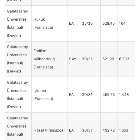
Galatasaray
Üniversitesi
Hukuk
EA
35/36
528,45
164
(İstanbul)
(Fransızca)
(Devlet)
Galatasaray
Endüstri
Üniversitesi
Mühendisliği
SAY
30/31
521,09
6.233
(İstanbul)
(Fransızca)
(Devlet)
Galatasaray
Üniversitesi
İşletme
EA
30/31
495,73
1.448
(İstanbul)
(Fransızca)
(Devlet)
Galatasaray
Üniversitesi
İktisat (Fransızca)
EA
30/31
492,72
1.663
(İstanbul)