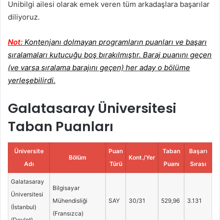
Unibilgi ailesi olarak emek veren tüm arkadaşlara başarılar
diliyoruz.
Not:
Kontenjanı dolmayan programların puanları ve başarı
sıralamaları kutucuğu boş bırakılmıştır. Baraj puanını geçen
(ve varsa sıralama barajını geçen) her aday o bölüme
yerleşebilirdi.
Galatasaray Üniversitesi
Taban Puanları
Üniversite
Puan
Taban
Başarı
Bölüm
Kont./Yer
Adı
Türü
Puanı
Sırası
Galatasaray
Bilgisayar
Üniversitesi
Mühendisliği
SAY
30/31
529,96
3.131
(İstanbul)
(Fransızca)
(Devlet)