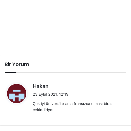
Bir Yorum
d
Hakan
e
23 Eylül 2021, 12:19
d
Çok iyi üniversite ama fransızca olması biraz
i
çekindiriyor
k
i
: