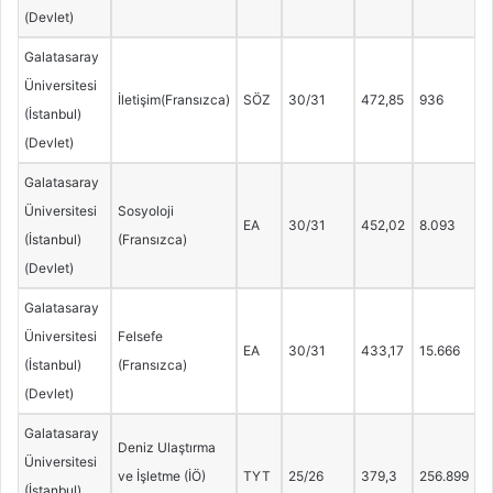
(Devlet)
Galatasaray
Üniversitesi
İletişim(Fransızca)
SÖZ
30/31
472,85
936
(İstanbul)
(Devlet)
Galatasaray
Üniversitesi
Sosyoloji
EA
30/31
452,02
8.093
(İstanbul)
(Fransızca)
(Devlet)
Galatasaray
Üniversitesi
Felsefe
EA
30/31
433,17
15.666
(İstanbul)
(Fransızca)
(Devlet)
Galatasaray
Deniz Ulaştırma
Üniversitesi
ve İşletme (İÖ)
TYT
25/26
379,3
256.899
(İstanbul)