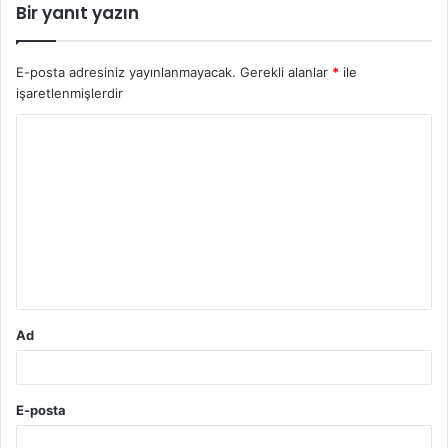
Bir yanıt yazın
E-posta adresiniz yayınlanmayacak.
Gerekli alanlar
*
ile
işaretlenmişlerdir
Y
o
r
u
m
*
Ad
E-posta