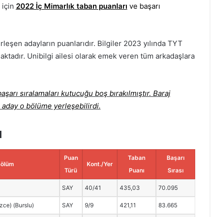
 için
2022 İç Mimarlık taban puanları
ve başarı
rleşen adayların puanlarıdır. Bilgiler 2023 yılında TYT
aktadır. Unibilgi ailesi olarak emek veren tüm arkadaşlara
şarı sıralamaları kutucuğu boş bırakılmıştır. Baraj
 aday o bölüme yerleşebilirdi.
ı
Puan
Taban
Başarı
Bölüm
Kont./Yer
Türü
Puanı
Sırası
SAY
40/41
435,03
70.095
izce) (Burslu)
SAY
9/9
421,11
83.665