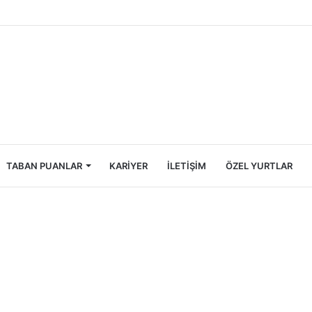
ncileri İçin Ekonomik Tatil Rehberi
TABAN PUANLAR
KARIYER
İLETIŞIM
ÖZEL YURTLAR