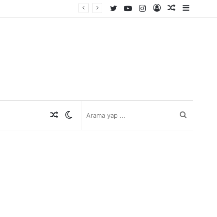
Twitter
YouTube
Instagram
Kayıt
Rastgele
Kenar
Ol
Makale
Bölmes
Rastgele
Dış
Arama
Makale
görünümü
yap
değiştir
...