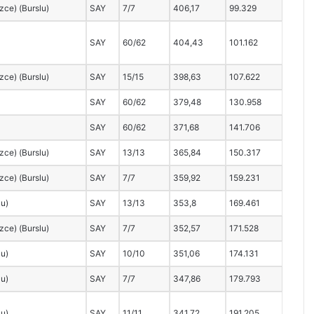
izce) (Burslu)
SAY
7/7
406,17
99.329
SAY
60/62
404,43
101.162
izce) (Burslu)
SAY
15/15
398,63
107.622
SAY
60/62
379,48
130.958
SAY
60/62
371,68
141.706
izce) (Burslu)
SAY
13/13
365,84
150.317
izce) (Burslu)
SAY
7/7
359,92
159.231
lu)
SAY
13/13
353,8
169.461
izce) (Burslu)
SAY
7/7
352,57
171.528
lu)
SAY
10/10
351,06
174.131
lu)
SAY
7/7
347,86
179.793
lu)
SAY
11/11
341,72
191.205