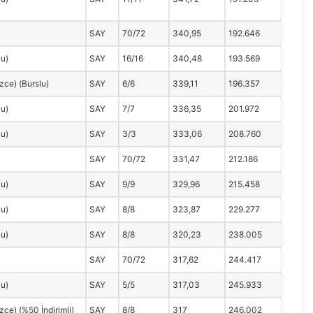
SAY
70/72
340,95
192.646
lu)
SAY
16/16
340,48
193.569
izce) (Burslu)
SAY
6/6
339,11
196.357
lu)
SAY
7/7
336,35
201.972
lu)
SAY
3/3
333,06
208.760
SAY
70/72
331,47
212.186
lu)
SAY
9/9
329,96
215.458
lu)
SAY
8/8
323,87
229.277
lu)
SAY
8/8
320,23
238.005
SAY
70/72
317,62
244.417
lu)
SAY
5/5
317,03
245.933
izce) (%50 İndirimli)
SAY
8/8
317
246.002