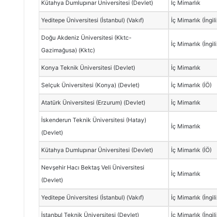
Kütahya Dumlupınar Üniversitesi (Devlet)
İç Mimarlık
Yeditepe Üniversitesi (İstanbul) (Vakıf)
İç Mimarlık (İngil
Doğu Akdeniz Üniversitesi (Kktc-
İç Mimarlık (İngil
Gazimağusa) (Kktc)
Konya Teknik Üniversitesi (Devlet)
İç Mimarlık
Selçuk Üniversitesi (Konya) (Devlet)
İç Mimarlık (İÖ)
Atatürk Üniversitesi (Erzurum) (Devlet)
İç Mimarlık
İskenderun Teknik Üniversitesi (Hatay)
İç Mimarlık
(Devlet)
Kütahya Dumlupınar Üniversitesi (Devlet)
İç Mimarlık (İÖ)
Nevşehir Hacı Bektaş Veli Üniversitesi
İç Mimarlık
(Devlet)
Yeditepe Üniversitesi (İstanbul) (Vakıf)
İç Mimarlık (İngil
İstanbul Teknik Üniversitesi (Devlet)
İç Mimarlık (İngil