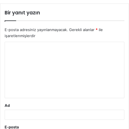
Bir yanıt yazın
E-posta adresiniz yayınlanmayacak.
Gerekli alanlar
*
ile
işaretlenmişlerdir
Y
o
r
u
m
*
Ad
E-posta