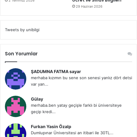
Ücret ve Sınav Bilgileri
2 Temmuz 2026
29 Haziran 2026
Tweets by unibilgi
Son Yorumlar
ŞADUMNA FATMA sayar
merhaba kızımın bu sene son senesi yanlız dört detsi
var yan...
Gülay
merhaba.ben yatay geçişle farklı bi üniversiteye
geçip kredi...
Furkan Yasin Özalp
Dumlupınar Üniversitesi an itibari ile 30TL...