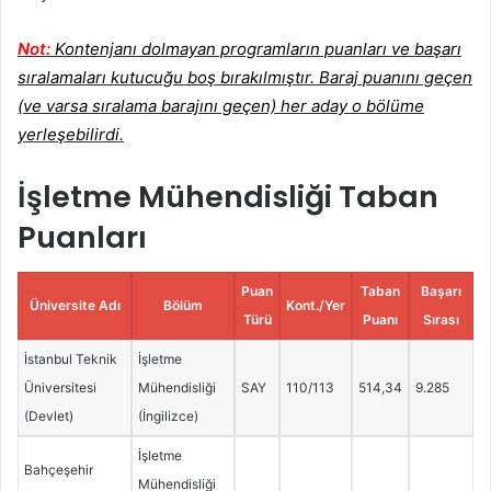
Not:
Kontenjanı dolmayan programların puanları ve başarı
sıralamaları kutucuğu boş bırakılmıştır. Baraj puanını geçen
(ve varsa sıralama barajını geçen) her aday o bölüme
yerleşebilirdi.
İşletme Mühendisliği Taban
Puanları
Puan
Taban
Başarı
Üniversite Adı
Bölüm
Kont./Yer
Türü
Puanı
Sırası
İstanbul Teknik
İşletme
Üniversitesi
Mühendisliği
SAY
110/113
514,34
9.285
(Devlet)
(İngilizce)
İşletme
Bahçeşehir
Mühendisliği