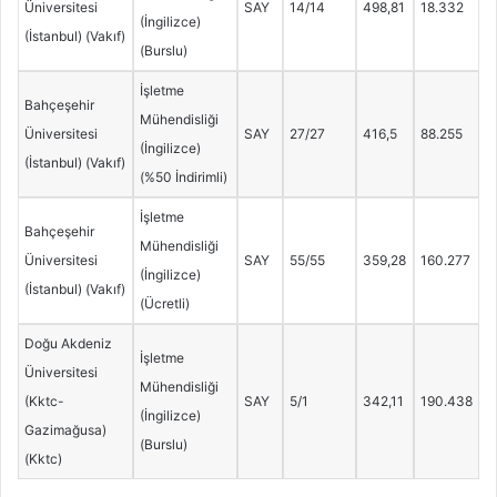
Üniversitesi
SAY
14/14
498,81
18.332
(İngilizce)
(İstanbul) (Vakıf)
(Burslu)
İşletme
Bahçeşehir
Mühendisliği
Üniversitesi
SAY
27/27
416,5
88.255
(İngilizce)
(İstanbul) (Vakıf)
(%50 İndirimli)
İşletme
Bahçeşehir
Mühendisliği
Üniversitesi
SAY
55/55
359,28
160.277
(İngilizce)
(İstanbul) (Vakıf)
(Ücretli)
Doğu Akdeniz
İşletme
Üniversitesi
Mühendisliği
(Kktc-
SAY
5/1
342,11
190.438
(İngilizce)
Gazimağusa)
(Burslu)
(Kktc)