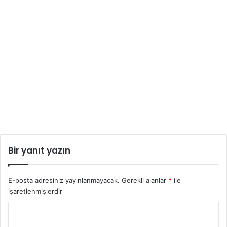
Bir yanıt yazın
E-posta adresiniz yayınlanmayacak.
Gerekli alanlar
*
ile
işaretlenmişlerdir
Y
o