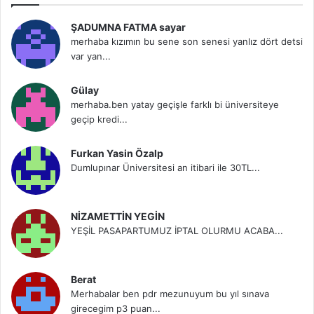
ŞADUMNA FATMA sayar
merhaba kızımın bu sene son senesi yanlız dört detsi
var yan...
Gülay
merhaba.ben yatay geçişle farklı bi üniversiteye
geçip kredi...
Furkan Yasin Özalp
Dumlupınar Üniversitesi an itibari ile 30TL...
NİZAMETTİN YEGİN
YEŞİL PASAPARTUMUZ İPTAL OLURMU ACABA...
Berat
Merhabalar ben pdr mezunuyum bu yıl sınava
girecegim p3 puan...