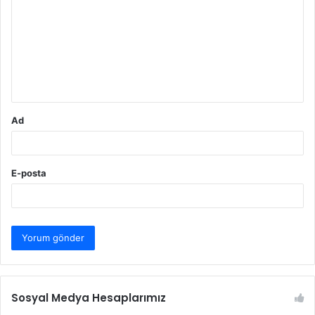
r
u
m
*
Ad
E-posta
Sosyal Medya Hesaplarımız