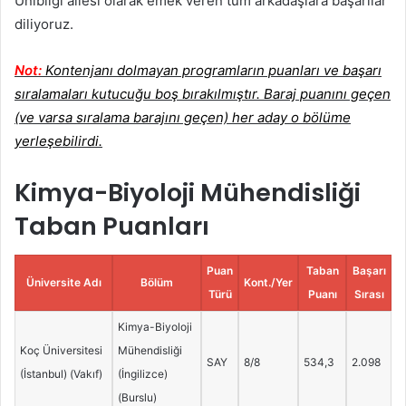
Unibilgi ailesi olarak emek veren tüm arkadaşlara başarılar
diliyoruz.
Not:
Kontenjanı dolmayan programların puanları ve başarı
sıralamaları kutucuğu boş bırakılmıştır. Baraj puanını geçen
(ve varsa sıralama barajını geçen) her aday o bölüme
yerleşebilirdi.
Kimya-Biyoloji Mühendisliği
Taban Puanları
Puan
Taban
Başarı
Üniversite Adı
Bölüm
Kont./Yer
Türü
Puanı
Sırası
Kimya-Biyoloji
Koç Üniversitesi
Mühendisliği
SAY
8/8
534,3
2.098
(İstanbul) (Vakıf)
(İngilizce)
(Burslu)