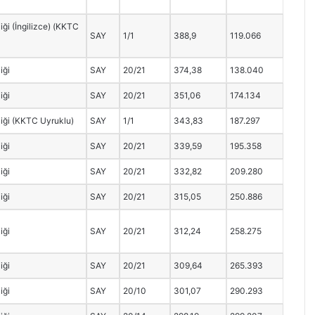
ği (İngilizce) (KKTC
SAY
1/1
388,9
119.066
iği
SAY
20/21
374,38
138.040
iği
SAY
20/21
351,06
174.134
iği (KKTC Uyruklu)
SAY
1/1
343,83
187.297
iği
SAY
20/21
339,59
195.358
iği
SAY
20/21
332,82
209.280
iği
SAY
20/21
315,05
250.886
iği
SAY
20/21
312,24
258.275
iği
SAY
20/21
309,64
265.393
iği
SAY
20/10
301,07
290.293