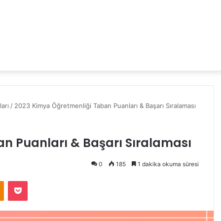
arı
/
2023 Kimya Öğretmenliği Taban Puanları & Başarı Sıralaması
n Puanları & Başarı Sıralaması
0
185
1 dakika okuma süresi
Odnoklassniki
Pocket