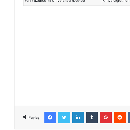
Van Yüzüncü Yıl Üniversitesi (Devlet)
Kimya Öğretmenl
Facebook
Twitter
LinkedIn
Tumblr
Pinterest
Reddit
Paylaş