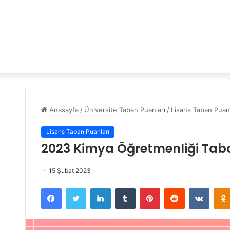
Anasayfa
/
Üniversite Taban Puanları
/
Lisans Taban Puanl
Lisans Taban Puanları
2023 Kimya Öğretmenliği Taba
15 Şubat 2023
Facebook
Twitter
LinkedIn
Tumblr
Pinterest
Reddit
VKontakte