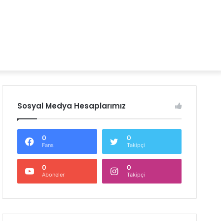
Sosyal Medya Hesaplarımız
0
0
Fans
Takipçi
0
0
Aboneler
Takipçi