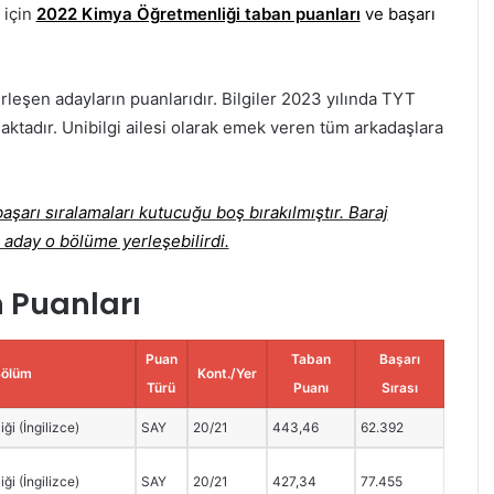
 için
2022 Kimya Öğretmenliği taban puanları
ve başarı
rleşen adayların puanlarıdır. Bilgiler 2023 yılında TYT
aktadır. Unibilgi ailesi olarak emek veren tüm arkadaşlara
şarı sıralamaları kutucuğu boş bırakılmıştır. Baraj
 aday o bölüme yerleşebilirdi.
 Puanları
Puan
Taban
Başarı
Bölüm
Kont./Yer
Türü
Puanı
Sırası
ği (İngilizce)
SAY
20/21
443,46
62.392
ği (İngilizce)
SAY
20/21
427,34
77.455