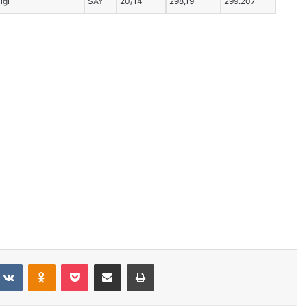
iği
SAY
20/14
298,19
299.207
VKontakte
Odnoklassniki
Pocket
E-Posta ile paylaş
Yazdır