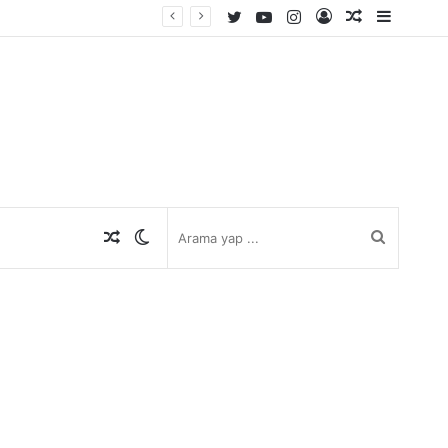
Twitter
YouTube
Instagram
Kayıt
Rastgele
Kenar
Ol
Makale
Bölmes
Rastgele
Dış
Arama
Makale
görünümü
yap
değiştir
...