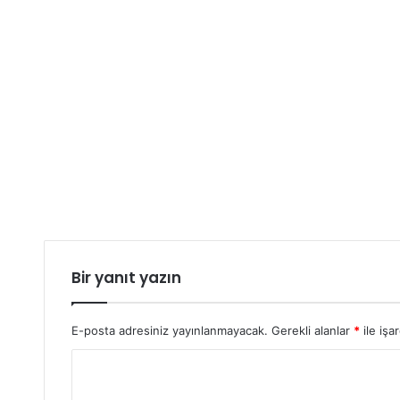
Bir yanıt yazın
E-posta adresiniz yayınlanmayacak.
Gerekli alanlar
*
ile işa
Y
o