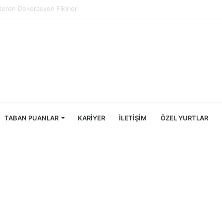
Öğrencileri İçin Ekonomik Tatil Rehberi
TABAN PUANLAR
KARIYER
İLETIŞIM
ÖZEL YURTLAR