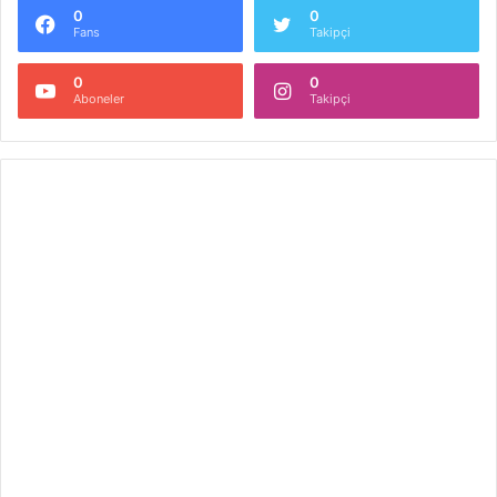
0
0
Fans
Takipçi
0
0
Aboneler
Takipçi