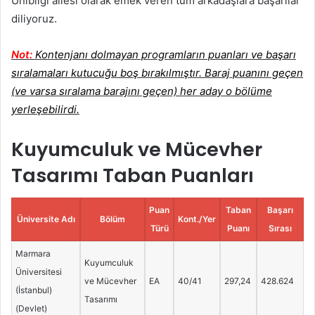
Unibilgi ailesi olarak emek veren tüm arkadaşlara başarılar
diliyoruz.
Not:
Kontenjanı dolmayan programların puanları ve başarı
sıralamaları kutucuğu boş bırakılmıştır. Baraj puanını geçen
(ve varsa sıralama barajını geçen) her aday o bölüme
yerleşebilirdi.
Kuyumculuk ve Mücevher
Tasarımı Taban Puanları
Puan
Taban
Başarı
Üniversite Adı
Bölüm
Kont./Yer
Türü
Puanı
Sırası
Marmara
Kuyumculuk
Üniversitesi
ve Mücevher
EA
40/41
297,24
428.624
(İstanbul)
Tasarımı
(Devlet)