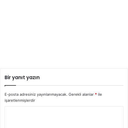
Bir yanıt yazın
E-posta adresiniz yayınlanmayacak.
Gerekli alanlar
*
ile
işaretlenmişlerdir
Y
o
r