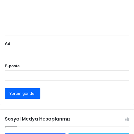
u
m
*
Ad
E-posta
Sosyal Medya Hesaplarımız