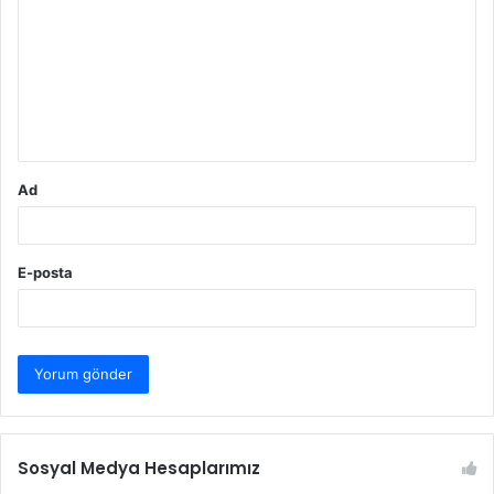
r
u
m
*
Ad
E-posta
Sosyal Medya Hesaplarımız