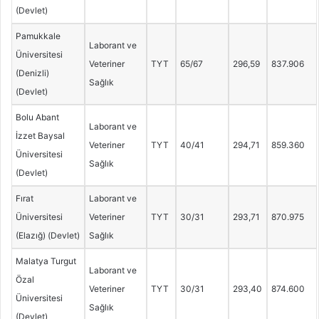
(Devlet)
Pamukkale
Laborant ve
Üniversitesi
Veteriner
TYT
65/67
296,59
837.906
(Denizli)
Sağlık
(Devlet)
Bolu Abant
Laborant ve
İzzet Baysal
Veteriner
TYT
40/41
294,71
859.360
Üniversitesi
Sağlık
(Devlet)
Fırat
Laborant ve
Üniversitesi
Veteriner
TYT
30/31
293,71
870.975
(Elazığ) (Devlet)
Sağlık
Malatya Turgut
Laborant ve
Özal
Veteriner
TYT
30/31
293,40
874.600
Üniversitesi
Sağlık
(Devlet)