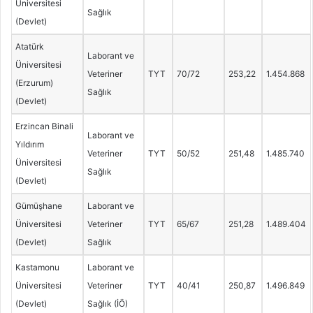
Üniversitesi
Sağlık
(Devlet)
Atatürk
Laborant ve
Üniversitesi
Veteriner
TYT
70/72
253,22
1.454.868
(Erzurum)
Sağlık
(Devlet)
Erzincan Binali
Laborant ve
Yıldırım
Veteriner
TYT
50/52
251,48
1.485.740
Üniversitesi
Sağlık
(Devlet)
Gümüşhane
Laborant ve
Üniversitesi
Veteriner
TYT
65/67
251,28
1.489.404
(Devlet)
Sağlık
Kastamonu
Laborant ve
Üniversitesi
Veteriner
TYT
40/41
250,87
1.496.849
(Devlet)
Sağlık (İÖ)