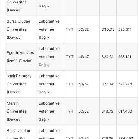
Üniversitesi
Sağlık
(Devlet)
Bursa Uludağ
Laborant ve
Üniversitesi
Veteriner
TYT
80/82
330,08
525.611
(Devlet)
Sağlık
Laborant ve
Ege Üniversitesi
Veteriner
TYT
45/47
324,61
568.191
(İzmir) (Devlet)
Sağlık
İzmir Bakırçay
Laborant ve
Üniversitesi
Veteriner
TYT
50/52
323,48
577.278
(Devlet)
Sağlık
Mersin
Laborant ve
Üniversitesi
Veteriner
TYT
50/52
318,72
617.460
(Devlet)
Sağlık
Bursa Uludağ
Laborant ve
Üniversitesi
Veteriner
TYT
50/52
316,85
634.058