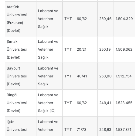
Atatürk
Laborant ve
Üniversitesi
Veteriner
TYT
60/62
250,46
1.504.329
(Erzurum)
Sağlık
(Devlet)
Şırnak
Laborant ve
Üniversitesi
Veteriner
TYT
20/21
250,19
1.509.362
(Devlet)
Sağlık
Bayburt
Laborant ve
Üniversitesi
Veteriner
TYT
40/41
250,00
1.512.754
(Devlet)
Sağlık
Bingöl
Laborant ve
Üniversitesi
Veteriner
TYT
60/62
249,41
1.523.455
(Devlet)
Sağlık (İÖ)
Iğdır
Laborant ve
Üniversitesi
Veteriner
TYT
71/73
248,63
1.537.871