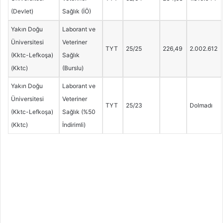
(Devlet)
Sağlık (İÖ)
Yakın Doğu
Laborant ve
Üniversitesi
Veteriner
TYT
25/25
226,49
2.002.612
(Kktc-Lefkoşa)
Sağlık
(Kktc)
(Burslu)
Yakın Doğu
Laborant ve
Üniversitesi
Veteriner
TYT
25/23
Dolmadı
(Kktc-Lefkoşa)
Sağlık (%50
(Kktc)
İndirimli)