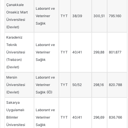
Çanakkale
Laborant ve
Onsekiz Mart
Veteriner
TYT
38/39
300,51
795.160
Üniversitesi
Sağlık
(Devlet)
Karadeniz
Teknik
Laborant ve
Üniversitesi
Veteriner
TYT
40/41
299,88
801.877
(Trabzon)
Sağlık
(Devlet)
Mersin
Laborant ve
Üniversitesi
Veteriner
TYT
50/52
298,16
820.788
(Devlet)
Sağlık (İÖ)
Sakarya
Uygulamalı
Laborant ve
Bilimler
Veteriner
TYT
40/41
296,69
836.766
Üniversitesi
Sağlık