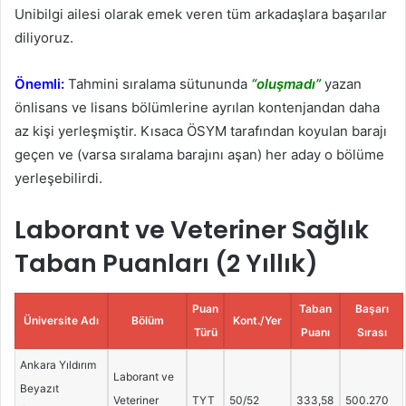
Unibilgi ailesi olarak emek veren tüm arkadaşlara başarılar
diliyoruz.
Önemli:
Tahmini sıralama sütununda
“oluşmadı”
yazan
önlisans ve lisans bölümlerine ayrılan kontenjandan daha
az kişi yerleşmiştir. Kısaca ÖSYM tarafından koyulan barajı
geçen ve (varsa sıralama barajını aşan) her aday o bölüme
yerleşebilirdi.
Laborant ve Veteriner Sağlık
Taban Puanları (2 Yıllık)
Puan
Taban
Başarı
Üniversite Adı
Bölüm
Kont./Yer
Türü
Puanı
Sırası
Ankara Yıldırım
Laborant ve
Beyazıt
Veteriner
TYT
50/52
333,58
500.270