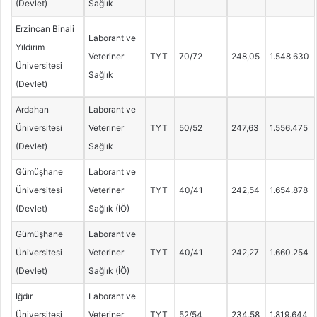
(Devlet)
Sağlık
Erzincan Binali
Laborant ve
Yıldırım
Veteriner
TYT
70/72
248,05
1.548.630
Üniversitesi
Sağlık
(Devlet)
Ardahan
Laborant ve
Üniversitesi
Veteriner
TYT
50/52
247,63
1.556.475
(Devlet)
Sağlık
Gümüşhane
Laborant ve
Üniversitesi
Veteriner
TYT
40/41
242,54
1.654.878
(Devlet)
Sağlık (İÖ)
Gümüşhane
Laborant ve
Üniversitesi
Veteriner
TYT
40/41
242,27
1.660.254
(Devlet)
Sağlık (İÖ)
Iğdır
Laborant ve
Üniversitesi
Veteriner
TYT
52/54
234,58
1.819.644