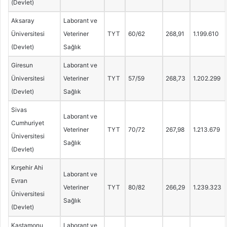
(Devlet)
Aksaray
Laborant ve
Üniversitesi
Veteriner
TYT
60/62
268,91
1.199.610
(Devlet)
Sağlık
Giresun
Laborant ve
Üniversitesi
Veteriner
TYT
57/59
268,73
1.202.299
(Devlet)
Sağlık
Sivas
Laborant ve
Cumhuriyet
Veteriner
TYT
70/72
267,98
1.213.679
Üniversitesi
Sağlık
(Devlet)
Kırşehir Ahi
Laborant ve
Evran
Veteriner
TYT
80/82
266,29
1.239.323
Üniversitesi
Sağlık
(Devlet)
Kastamonu
Laborant ve