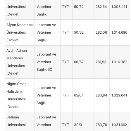
Üniversitesi
Veteriner
TYT
50/52
282,54
1.008.411
(Devlet)
Sağlık
Afyon Kocatepe
Laborant ve
Üniversitesi
Veteriner
TYT
50/52
282,06
1.014.686
(Devlet)
Sağlık
Aydın Adnan
Laborant ve
Menderes
Veteriner
TYT
60/62
281,93
1.016.382
Üniversites
Sağlık (İÖ)
(Devlet)
Niğde Ömer
Laborant ve
Halisdemir
Veteriner
TYT
65/67
280,94
1.029.641
Üniversitesi
Sağlık
(Devlet)
Batman
Laborant ve
Üniversitesi
Veteriner
TYT
30/31
280,79
1.031.662