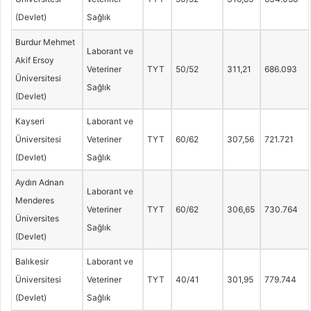
(Devlet)
Sağlık
Burdur Mehmet
Laborant ve
Akif Ersoy
Veteriner
TYT
50/52
311,21
686.093
Üniversitesi
Sağlık
(Devlet)
Kayseri
Laborant ve
Üniversitesi
Veteriner
TYT
60/62
307,56
721.721
(Devlet)
Sağlık
Aydın Adnan
Laborant ve
Menderes
Veteriner
TYT
60/62
306,65
730.764
Üniversites
Sağlık
(Devlet)
Balıkesir
Laborant ve
Üniversitesi
Veteriner
TYT
40/41
301,95
779.744
(Devlet)
Sağlık