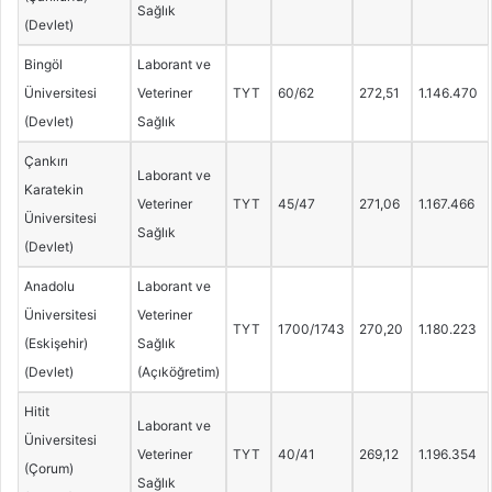
Sağlık
(Devlet)
Bingöl
Laborant ve
Üniversitesi
Veteriner
TYT
60/62
272,51
1.146.470
(Devlet)
Sağlık
Çankırı
Laborant ve
Karatekin
Veteriner
TYT
45/47
271,06
1.167.466
Üniversitesi
Sağlık
(Devlet)
Anadolu
Laborant ve
Üniversitesi
Veteriner
TYT
1700/1743
270,20
1.180.223
(Eskişehir)
Sağlık
(Devlet)
(Açıköğretim)
Hitit
Laborant ve
Üniversitesi
Veteriner
TYT
40/41
269,12
1.196.354
(Çorum)
Sağlık