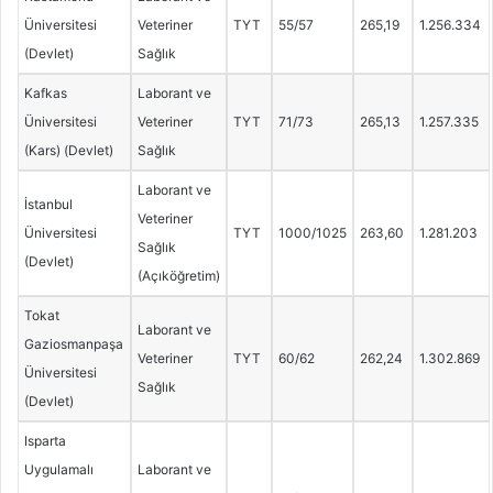
Üniversitesi
Veteriner
TYT
55/57
265,19
1.256.334
(Devlet)
Sağlık
Kafkas
Laborant ve
Üniversitesi
Veteriner
TYT
71/73
265,13
1.257.335
(Kars) (Devlet)
Sağlık
Laborant ve
İstanbul
Veteriner
Üniversitesi
TYT
1000/1025
263,60
1.281.203
Sağlık
(Devlet)
(Açıköğretim)
Tokat
Laborant ve
Gaziosmanpaşa
Veteriner
TYT
60/62
262,24
1.302.869
Üniversitesi
Sağlık
(Devlet)
Isparta
Uygulamalı
Laborant ve