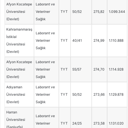
Afyon Kocatepe
Laborant ve
Üniversitesi
Veteriner
TYT
50/52
275,82
1.099.344
(Devlet)
Sağlık
Kahramanmaraş
Laborant ve
İstiklal
Veteriner
TYT
40/41
274,99
1.110.888
Üniversitesi
Sağlık
(Devlet)
Afyon Kocatepe
Laborant ve
Üniversitesi
Veteriner
TYT
55/57
274,70
1.114.928
(Devlet)
Sağlık
Adıyaman
Laborant ve
Üniversitesi
Veteriner
TYT
50/52
273,66
1.129.878
(Devlet)
Sağlık
Harran
Laborant ve
Üniversitesi
Veteriner
TYT
24/25
273,58
1.131.020
(Şanlıurfa)