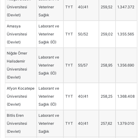
Üniversitesi
Veteriner
TYT
40/41
259,52
1.347.372
(Devlet)
Sağlık
Amasya
Laborant ve
Üniversitesi
Veteriner
TYT
50/52
259,02
1.355.565
(Devlet)
Sağlık (İÖ)
Niğde Ömer
Laborant ve
Halisdemir
Veteriner
TYT
55/57
258,95
1.356.690
Üniversitesi
Sağlık (İÖ)
(Devlet)
Afyon Kocatepe
Laborant ve
Üniversitesi
Veteriner
TYT
40/41
258,25
1.368.408
(Devlet)
Sağlık (İÖ)
Bitlis Eren
Laborant ve
Üniversitesi
Veteriner
TYT
40/41
257,62
1.379.010
(Devlet)
Sağlık