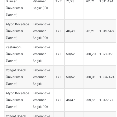
Bilimler
Veteriner
TYT
71/73
261,71
1.311.494
Üniversitesi
Sağlık (İÖ)
(Devlet)
Afyon Kocatepe
Laborant ve
Üniversitesi
Veteriner
TYT
40/41
261,21
1.319.548
(Devlet)
Sağlık (İÖ)
Kastamonu
Laborant ve
Üniversitesi
Veteriner
TYT
50/52
260,70
1.327.958
(Devlet)
Sağlık
Yozgat Bozok
Laborant ve
Üniversitesi
Veteriner
TYT
50/52
260,31
1.334.424
(Devlet)
Sağlık
Afyon Kocatepe
Laborant ve
Üniversitesi
Veteriner
TYT
45/47
259,65
1.345.177
(Devlet)
Sağlık (İÖ)
Yozgat Bozok
Laborant ve