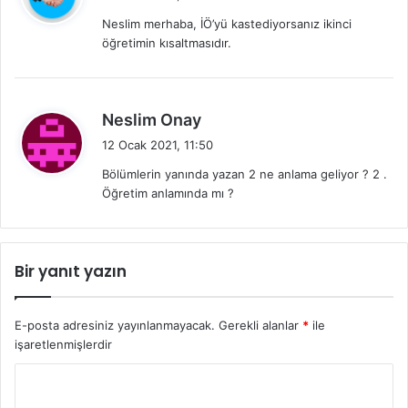
d
Neslim merhaba, İÖ’yü kastediyorsanız ikinci
i
öğretimin kısaltmasıdır.
k
i
:
d
Neslim Onay
e
12 Ocak 2021, 11:50
d
Bölümlerin yanında yazan 2 ne anlama geliyor ? 2 .
i
Öğretim anlamında mı ?
k
i
:
Bir yanıt yazın
E-posta adresiniz yayınlanmayacak.
Gerekli alanlar
*
ile
işaretlenmişlerdir
Y
o