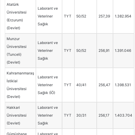
Atatürk
Laborant ve
Üniversitesi
Veteriner
TYT
50/52
257,39
1.382.954
(Erzurum)
Sağlık
(Devlet)
Munzur
Laborant ve
Üniversitesi
Veteriner
TYT
50/52
256,91
1.391.046
(Tunceli)
Sağlık
(Devlet)
Kahramanmaraş
Laborant ve
İstiklal
Veteriner
TYT
40/41
256,47
1.398.531
Üniversitesi
Sağlık (İÖ)
(Devlet)
Hakkari
Laborant ve
Üniversitesi
Veteriner
TYT
30/31
256,17
1.403.704
(Devlet)
Sağlık
Gümüşhane
Laborant ve