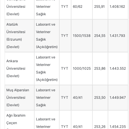
Üniversitesi
Veteriner
TYT
60/62
255,91
1.408.162
(Devlet)
Sağlık
Atatürk
Laborant ve
Üniversitesi
Veteriner
TYT
1500/1538
254,55
1.431.793
(Erzurum)
Sağlık
(Devlet)
(Açıköğretim)
Laborant ve
Ankara
Veteriner
Üniversitesi
TYT
1000/1025
253,86
1.443.552
Sağlık
(Devlet)
(Açıköğretim)
Muş Alparslan
Laborant ve
Üniversitesi
Veteriner
TYT
40/41
253,50
1.449.947
(Devlet)
Sağlık
Ağrı İbrahim
Laborant ve
Çeçen
Veteriner
TYT
40/41
253,26
1.454.235