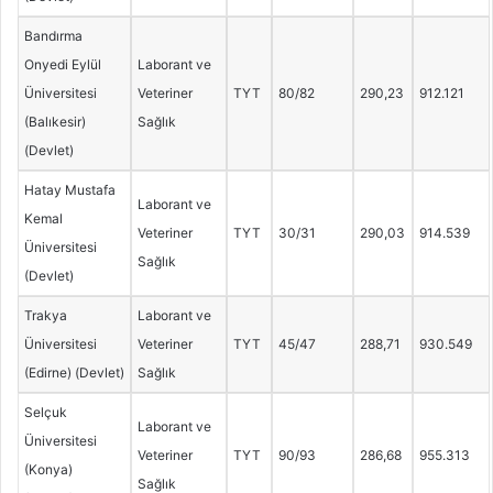
Bandırma
Onyedi Eylül
Laborant ve
Üniversitesi
Veteriner
TYT
80/82
290,23
912.121
(Balıkesir)
Sağlık
(Devlet)
Hatay Mustafa
Laborant ve
Kemal
Veteriner
TYT
30/31
290,03
914.539
Üniversitesi
Sağlık
(Devlet)
Trakya
Laborant ve
Üniversitesi
Veteriner
TYT
45/47
288,71
930.549
(Edirne) (Devlet)
Sağlık
Selçuk
Laborant ve
Üniversitesi
Veteriner
TYT
90/93
286,68
955.313
(Konya)
Sağlık