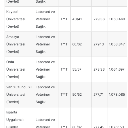
(Devlet)
Sağlık
Kayseri
Laborant ve
Üniversitesi
Veteriner
TYT
40/41
279,38
1.050.469
(Devlet)
Sağlık
Amasya
Laborant ve
Üniversitesi
Veteriner
TYT
60/62
279,13
1.053.847
(Devlet)
Sağlık
Ordu
Laborant ve
Üniversitesi
Veteriner
TYT
55/57
278,33
1.064.697
(Devlet)
Sağlık
Van Yüzüncü Yıl
Laborant ve
Üniversitesi
Veteriner
TYT
50/52
277,71
1.073.085
(Devlet)
Sağlık
Isparta
Uygulamalı
Laborant ve
Bilimler
Veteriner
TYT
80/82
277,49
1.076.150